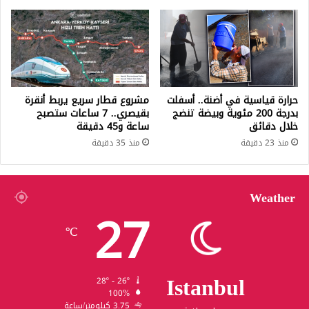
حرارة قياسية في أضنة.. أسفلت
مشروع قطار سريع يربط أنقرة
بدرجة 200 مئوية وبيضة تنضج
بقيصري.. 7 ساعات ستصبح
خلال دقائق
ساعة و45 دقيقة
منذ 23 دقيقة
منذ 35 دقيقة
Weather
27
℃
Istanbul
28º - 26º
100%
3.75 كيلومتر/ساعة