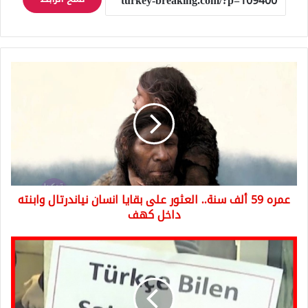
عمره
59
ألف
سنة..
العثور
على
بقايا
انسان
نياندرتال
عمره 59 ألف سنة.. العثور على بقايا انسان نياندرتال وابنته
وابنته
داخل
داخل كهف
كهف
إعلان
غريب
في
إسطنبول
يشغل