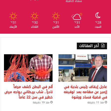
سماء صافية
31
30
31
31
28
℃
℃
℃
℃
℃
السبت
الأحد
الأثنين
الثلاثاء
الأربعاء
أخر المقالات
عاجل إيقاف رئيس بلدية في
ألم في البطن كشف مرضاً
إزمير عن مهامه بعد توقيفه
نادراً.. شاب بريطاني يواجه مرض
في قضية فساد ورشوة
خطير في سن 22 عاماً
منذ 11 دقيقة
منذ 19 دقيقة