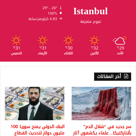
Istanbul
29º - 26º
100%
6.83 كيلومتر/ساعة
غيوم متفرقة
31
31
30
32
29
℃
℃
℃
℃
℃
الأحد
الأثنين
الثلاثاء
الأربعاء
الخميس
أخر المقالات
سر جديد في “شلال الدم”
البنك الدولي يمنح سوريا 100
بأنتاركتيكا.. علماء يكشفون آثار
مليون دولار لتحديث القطاع