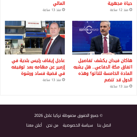
حياة مجهرية
المالي
منذ 12 ساعة
منذ 13 ساعة
هاكان فيدان يكشف تفاصيل
عاجل إيقاف رئيس بلدية في
اتفاق مكة الدفاعي.. هل يشبه
إزمير عن مهامه بعد توقيفه
المادة الخامسة للناتو؟ وهذه
في قضية فساد ورشوة
الدول قد تنضم
منذ 13 ساعة
منذ 13 ساعة
© جميع الحقوق محفوظة تركيا عاجل 2026
اتصل بنا
سياسة الخصوصية
من نحن
أعلن معنا