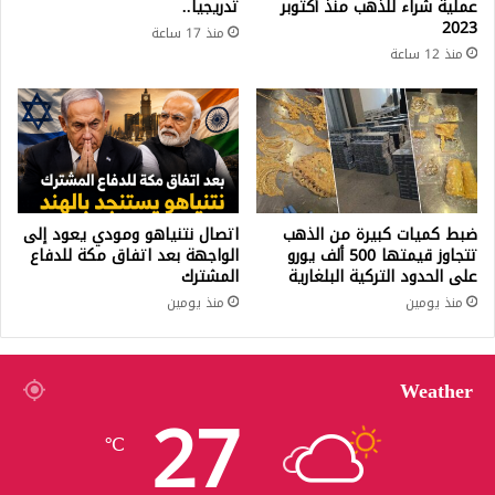
عملية شراء للذهب منذ أكتوبر
تدريجيا..
2023
منذ 17 ساعة
منذ 12 ساعة
ضبط كميات كبيرة من الذهب
اتصال نتنياهو ومودي يعود إلى
تتجاوز قيمتها 500 ألف يورو
الواجهة بعد اتفاق مكة للدفاع
على الحدود التركية البلغارية
المشترك
منذ يومين
منذ يومين
Weather
27
℃