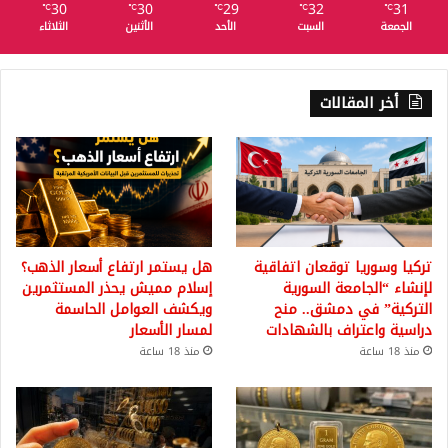
30
30
29
32
31
℃
℃
℃
℃
℃
الجمعة
السبت
الأحد
الأثنين
الثلاثاء
أخر المقالات
تركيا وسوريا توقعان اتفاقية
هل يستمر ارتفاع أسعار الذهب؟
لإنشاء “الجامعة السورية
إسلام مميش يحذر المستثمرين
التركية” في دمشق.. منح
ويكشف العوامل الحاسمة
دراسية واعتراف بالشهادات
لمسار الأسعار
منذ 18 ساعة
منذ 18 ساعة