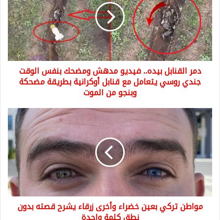
فيديو
مدهش
ومضحك
بنفس
الوقت
جندي
دمر القنابل بيده.. فيديو مدهش ومضحك بنفس الوقت
روسي
يتعامل
جندي روسي يتعامل مع قنابل أوكرانية بطريقة مضحكة
مع
وبنجو من الموت
قنابل
أوكرانية
مواطن
بطريقة
تركي
مضحكة
بعين
وبنجو
خضراء
من
وأخرى
الموت
زرقاء
يشرح
قصته
بدون
مواطن تركي بعين خضراء وأخرى زرقاء يشرح قصته بدون
نطق
كلمة
نطق كلمة واحدة