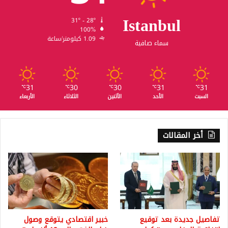
Istanbul
31º - 28º
100%
1.09 كيلومتر/ساعة
سماء صافية
31
30
30
31
31
℃
℃
℃
℃
℃
السبت
الأحد
الأثنين
الثلاثاء
الأربعاء
أخر المقالات
تفاصيل جديدة بعد توقيع
خبير اقتصادي يتوقع وصول