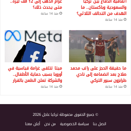
اتفاقية الدفاع بين تركيا
غرام الذهب إلى 12 ألف ليرة..
والسعودية وباكستان.. ما
متى يحدث ذلك؟
الهدف من التحالف الثلاثي؟
منذ 14 ساعة
منذ 14 ساعة
ما حقيقة الحجز على راتب محمد
ميتا تتلقى غرامة قياسية في
صلاح بعد انضمامه إلى نادي
أوروبا بسبب حماية الأطفال..
طرابزون سبور التركي
والشركة تعلن الطعن بالقرار
منذ 14 ساعة
منذ 14 ساعة
© جميع الحقوق محفوظة تركيا عاجل 2026
اتصل بنا
سياسة الخصوصية
من نحن
أعلن معنا