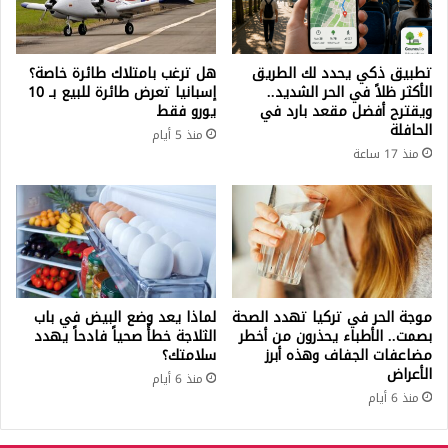
تطبيق ذكي يحدد لك الطريق
هل ترغب بامتلاك طائرة خاصة؟
الأكثر ظلاً في الحر الشديد..
إسبانيا تعرض طائرة للبيع بـ 10
ويقترح أفضل مقعد بارد في
يورو فقط
الحافلة
منذ 5 أيام
منذ 17 ساعة
موجة الحر في تركيا تهدد الصحة
لماذا يعد وضع البيض في باب
بصمت.. الأطباء يحذرون من أخطر
الثلاجة خطأً صحياً فادحاً يهدد
مضاعفات الجفاف وهذه أبرز
سلامتك؟
الأعراض
منذ 6 أيام
منذ 6 أيام