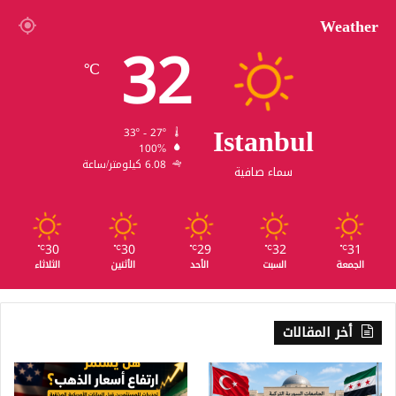
Weather
32
℃
Istanbul
33º - 27º
100%
6.08 كيلومتر/ساعة
سماء صافية
30
30
29
32
31
℃
℃
℃
℃
℃
الجمعة
السبت
الأحد
الأثنين
الثلاثاء
أخر المقالات