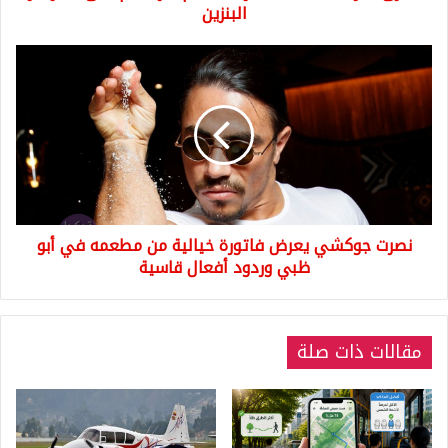
البنزين
البنزين
نصرت
جوكشي
يعرض
فاتورة
خيالية
من
مطعمه
في
أبو
نصرت جوكشي يعرض فاتورة خيالية من مطعمه في أبو
ظبي
وردود
ظبي وردود أفعال قاسية
أفعال
قاسية
مقالات ذات صلة