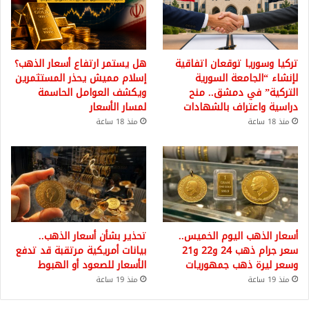
تركيا وسوريا توقعان اتفاقية
هل يستمر ارتفاع أسعار الذهب؟
لإنشاء “الجامعة السورية
إسلام مميش يحذر المستثمرين
التركية” في دمشق.. منح
ويكشف العوامل الحاسمة
دراسية واعتراف بالشهادات
لمسار الأسعار
منذ 18 ساعة
منذ 18 ساعة
أسعار الذهب اليوم الخميس..
تحذير بشأن أسعار الذهب..
سعر جرام ذهب 24 و22 و21
بيانات أمريكية مرتقبة قد تدفع
وسعر ليرة ذهب جمهوريات
الأسعار للصعود أو الهبوط
منذ 19 ساعة
منذ 19 ساعة