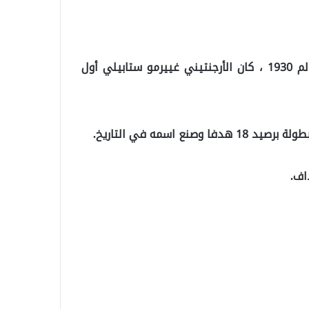
بينما تم تسجيل 70 هدفاً في 18 مباراة في كأس العالم 1930 ، كان الأرجنتيني غييرمو ستابيلي أول