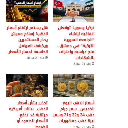
تركيا وسوريا توقعان
هل يستمر ارتفاع أسعار
اتفاقية لإنشاء
الذهب؟ إسلام مميش
“الجامعة السورية
يحذر المستثمرين
التركية” في دمشق..
ويكشف العوامل
منح دراسية واعتراف
الحاسمة لمسار الأسعار
بالشهادات
منذ 21 ساعة
منذ 21 ساعة
أسعار الذهب اليوم
تحذير بشأن أسعار
الخميس.. سعر جرام
الذهب.. بيانات أمريكية
ذهب 24 و22 و21 وسعر
مرتقبة قد تدفع
ليرة ذهب جمهوريات
الأسعار للصعود أو
الهبوط
منذ 22 ساعة