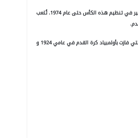
أقيمت كأس العالم باسم جول ريميه الذي كان له نصيب كبير في تنظيم هذه الكأس حتى عام 1974. تُلعب
منحت أوروجواي أول بطولة كأس عالم في عام 1930 ، والتي فازت بأولمبياد كرة القدم في عامي 1924 و