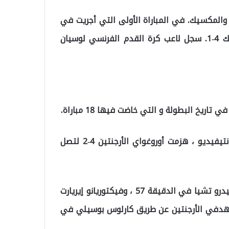
 والمكسيك. في المباراة الأولى التي أجريت في
13 يوليو 1930 في مونتيفيديو ، هزمت فرنسا المكسيك 4-1. سجل لاعب كرة القدم الفرنسي لوسيان
ريخ البطولة و التي خاضت فيها 18 مباراة.
في المباراة النهائية التي أقيمت يوم 30 يوليو في مونتيفيديو ، هزمت أوروغواي الأرجنتين 4-2 لتصل
وسجل أهداف أوروجواي بابلو دورادو في الدقيقة 12 ، وبيدرو تشيا في الدقيقة 57 ، وفيكتوريانو إيريارت
68 وهيكتور كاسترو في الدقيقة 89. وجاء هدفي الأرجنتين عن طريق كارلوس بوسيلي في