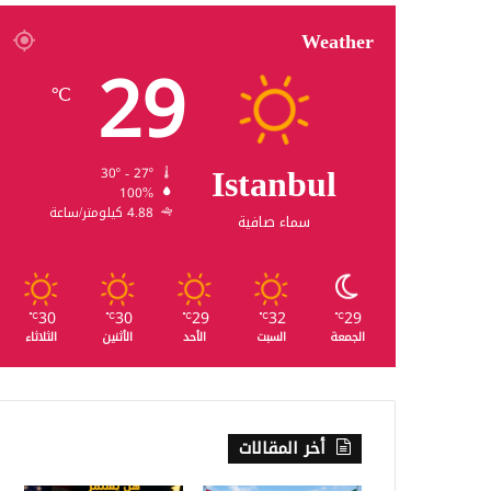
Weather
29
℃
Istanbul
30º - 27º
100%
4.88 كيلومتر/ساعة
سماء صافية
30
30
29
32
29
℃
℃
℃
℃
℃
الجمعة
السبت
الأحد
الأثنين
الثلاثاء
أخر المقالات