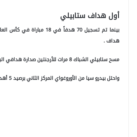
أول هداف ستابيلي
هداف .
مسح ستابيلي الشباك 8 مرات للأرجنتين صدارة هدافي البطولة برصيد 18 هدفا وصنع اسمه في التاريخ.
واحتل بيدرو سيا من الأوروغواي المركز الثاني برصيد 5 أهداف.