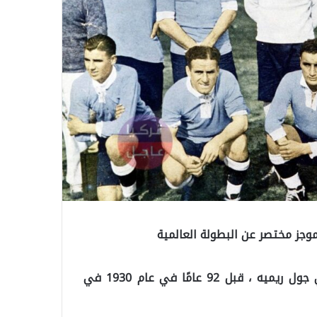
وجز مختصر عن البطولة العالمية
أقيمت أول بطولة لكأس العالم ، التي صممها الفرنسي جول ريميه ، قبل 92 عامًا في عام 1930 في