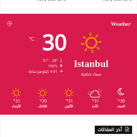
Weather
30
℃
Istanbul
31º - 28º
100%
4.91 كيلومتر/ساعة
سماء صافية
31
30
31
31
30
℃
℃
℃
℃
℃
السبت
الأحد
الأثنين
الثلاثاء
الأربعاء
أخر المقالات