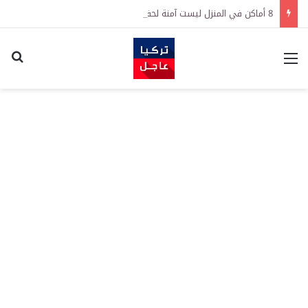
8 أماكن في المنزل ليست آمنة لحفظ النقود
القائمة
اكت