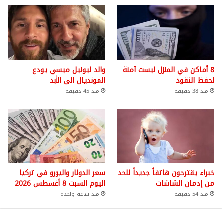
8 أماكن في المنزل ليست آمنة
والد ليونيل ميسي يودع
لحفظ النقود
المونديال الى الأبد
منذ 38 دقيقة
منذ 45 دقيقة
خبراء يقترحون هاتفاً جديداً للحد
سعر الدولار واليورو في تركيا
من إدمان الشاشات
اليوم السبت 8 أغسطس 2026
منذ 54 دقيقة
منذ ساعة واحدة