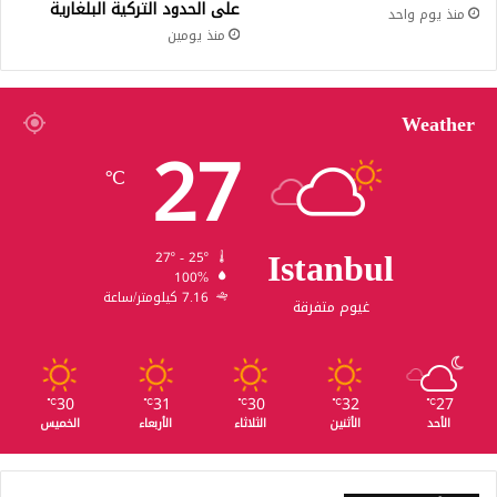
على الحدود التركية البلغارية
منذ يوم واحد
منذ يومين
Weather
27
℃
Istanbul
27º - 25º
100%
7.16 كيلومتر/ساعة
غيوم متفرقة
30
31
30
32
27
℃
℃
℃
℃
℃
الأحد
الأثنين
الثلاثاء
الأربعاء
الخميس