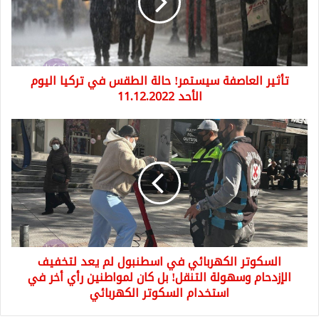
الطقس
في
تركيا
اليوم
الأحد
تأثير العاصفة سيستمر! حالة الطقس في تركيا اليوم
11.12.2022
الأحد 11.12.2022
السكوتر
الكهربائي
في
اسطنبول
لم
يعد
لتخفيف
الإزدحام
وسهولة
السكوتر الكهربائي في اسطنبول لم يعد لتخفيف
التنقل!
بل
الإزدحام وسهولة التنقل! بل كان لمواطنين رأي أخر في
كان
استخدام السكوتر الكهربائي
لمواطنين