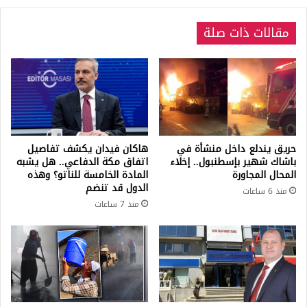
رأي
أخر
في
مقالات ذات صلة
استخدام
السكوتر
الكهربائي
حريق يندلع داخل منشأة في
هاكان فيدان يكشف تفاصيل
باشاك شهير بإسطنبول.. إخلاء
اتفاق مكة الدفاعي.. هل يشبه
المحال المجاورة
المادة الخامسة للناتو؟ وهذه
الدول قد تنضم
منذ 6 ساعات
منذ 7 ساعات