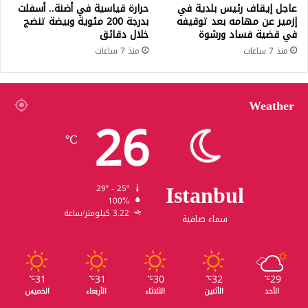
عاجل إيقاف رئيس بلدية في
حرارة قياسية في أضنة.. أسفلت
إزمير عن مهامه بعد توقيفه
بدرجة 200 مئوية وبيضة تنضج
في قضية فساد ورشوة
خلال دقائق
منذ 7 ساعات
منذ 7 ساعات
Weather
26
℃
Istanbul
29º - 25º
100%
3.22 كيلومتر/ساعة
سماء صافية
31
31
30
32
29
℃
℃
℃
℃
℃
الأحد
الأثنين
الثلاثاء
الأربعاء
الخميس