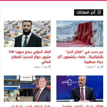
أخر المقالات
سر جديد في “شلال الدم”
البنك الدولي يمنح سوريا 100
بأنتاركتيكا.. علماء يكشفون آثار
مليون دولار لتحديث القطاع
حياة مجهرية
المالي
منذ 7 ساعات
منذ 7 ساعات
هاكان فيدان يكشف تفاصيل
عاجل إيقاف رئيس بلدية في