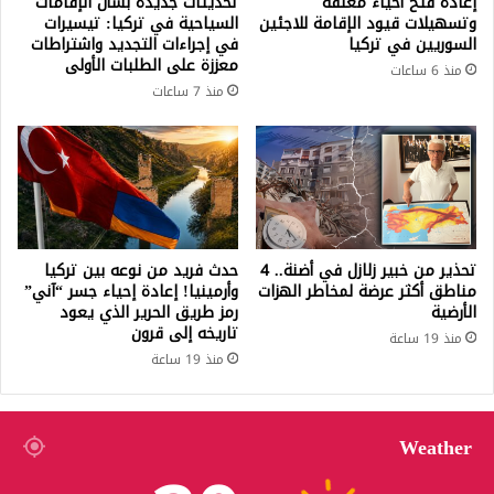
إعادة فتح أحياء مغلقة
تحديثات جديدة بشأن الإقامات
وتسهيلات قيود الإقامة للاجئين
السياحية في تركيا: تيسيرات
السوريين في تركيا
في إجراءات التجديد واشتراطات
معززة على الطلبات الأولى
منذ 6 ساعات
منذ 7 ساعات
تحذير من خبير زلازل في أضنة.. 4
حدث فريد من نوعه بين تركيا
مناطق أكثر عرضة لمخاطر الهزات
وأرمينيا! إعادة إحياء جسر “آني”
الأرضية
رمز طريق الحرير الذي يعود
تاريخه إلى قرون
منذ 19 ساعة
منذ 19 ساعة
Weather