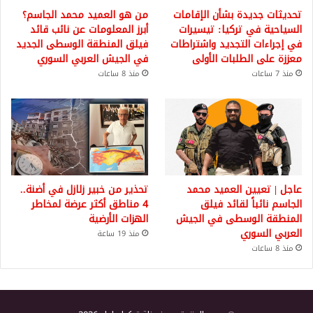
تحديثات جديدة بشأن الإقامات
من هو العميد محمد الجاسم؟
السياحية في تركيا: تيسيرات
أبرز المعلومات عن نائب قائد
في إجراءات التجديد واشتراطات
فيلق المنطقة الوسطى الجديد
معززة على الطلبات الأولى
في الجيش العربي السوري
منذ 7 ساعات
منذ 8 ساعات
عاجل | تعيين العميد محمد
تحذير من خبير زلازل في أضنة..
الجاسم نائباً لقائد فيلق
4 مناطق أكثر عرضة لمخاطر
المنطقة الوسطى في الجيش
الهزات الأرضية
العربي السوري
منذ 19 ساعة
منذ 8 ساعات