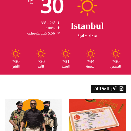
30
℃
Istanbul
33º - 26º
100%
5.56 كيلومتر/ساعة
سماء صافية
30
30
31
34
30
℃
℃
℃
℃
℃
الخميس
الجمعة
السبت
الأحد
الأثنين
أخر المقالات