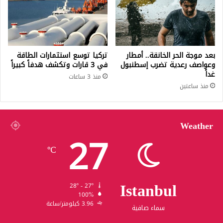
بعد موجة الحر الخانقة.. أمطار
تركيا توسع استثمارات الطاقة
وعواصف رعدية تضرب إسطنبول
في 3 قارات وتكشف هدفاً كبيراً
غداً
منذ 3 ساعات
منذ ساعتين
Weather
27
℃
Istanbul
28º - 27º
100%
3.96 كيلومتر/ساعة
سماء صافية