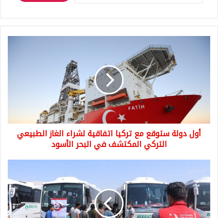
أول
دولة
ستوقع
مع
تركيا
اتفاقية
لشراء
الغاز
الطبيعي
أول دولة ستوقع مع تركيا اتفاقية لشراء الغاز الطبيعي
التركي
المكتشف
التركي المكتشف في البحر الأسود
في
البحر
بيان
الأسود
من
ادارة
الهجرة
التركية
يخص