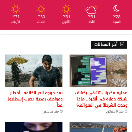
31
30
31
31
28
℃
℃
℃
℃
℃
السبت
الأحد
الأثنين
الثلاثاء
الأربعاء
أخر المقالات
عملية مخدرات تنتهي بكشف
بعد موجة الحر الخانقة.. أمطار
شبكة دعارة في أنقرة.. ماذا
وعواصف رعدية تضرب إسطنبول
وجدت الشرطة في الهواتف؟
غداً
منذ 9 دقائق
منذ ساعتين