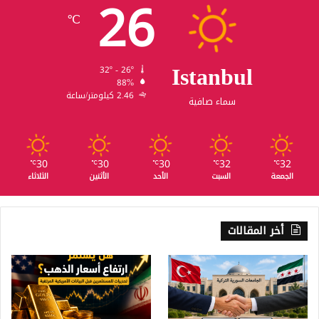
26
℃
Istanbul
32º - 26º
88%
2.46 كيلومتر/ساعة
سماء صافية
30
30
30
32
32
℃
℃
℃
℃
℃
الجمعة
السبت
الأحد
الأثنين
الثلاثاء
أخر المقالات