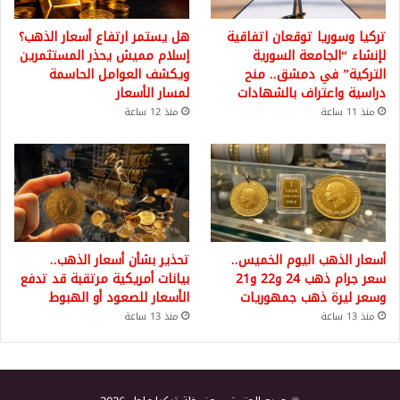
تركيا وسوريا توقعان اتفاقية
هل يستمر ارتفاع أسعار الذهب؟
لإنشاء “الجامعة السورية
إسلام مميش يحذر المستثمرين
التركية” في دمشق.. منح
ويكشف العوامل الحاسمة
دراسية واعتراف بالشهادات
لمسار الأسعار
منذ 11 ساعة
منذ 12 ساعة
أسعار الذهب اليوم الخميس..
تحذير بشأن أسعار الذهب..
سعر جرام ذهب 24 و22 و21
بيانات أمريكية مرتقبة قد تدفع
وسعر ليرة ذهب جمهوريات
الأسعار للصعود أو الهبوط
منذ 13 ساعة
منذ 13 ساعة