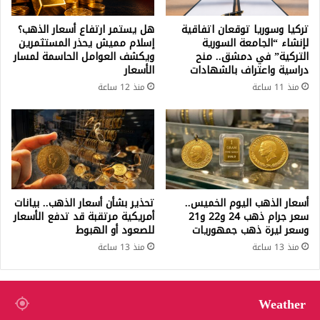
تركيا وسوريا توقعان اتفاقية
هل يستمر ارتفاع أسعار الذهب؟
لإنشاء “الجامعة السورية
إسلام مميش يحذر المستثمرين
التركية” في دمشق.. منح
ويكشف العوامل الحاسمة لمسار
دراسية واعتراف بالشهادات
الأسعار
منذ 11 ساعة
منذ 12 ساعة
أسعار الذهب اليوم الخميس..
تحذير بشأن أسعار الذهب.. بيانات
سعر جرام ذهب 24 و22 و21
أمريكية مرتقبة قد تدفع الأسعار
وسعر ليرة ذهب جمهوريات
للصعود أو الهبوط
منذ 13 ساعة
منذ 13 ساعة
Weather