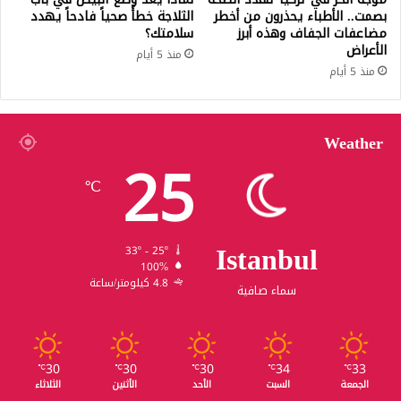
بصمت.. الأطباء يحذرون من أخطر
الثلاجة خطأً صحياً فادحاً يهدد
مضاعفات الجفاف وهذه أبرز
سلامتك؟
الأعراض
منذ 5 أيام
منذ 5 أيام
Weather
25
℃
Istanbul
33º - 25º
100%
4.8 كيلومتر/ساعة
سماء صافية
30
30
30
34
33
℃
℃
℃
℃
℃
الجمعة
السبت
الأحد
الأثنين
الثلاثاء