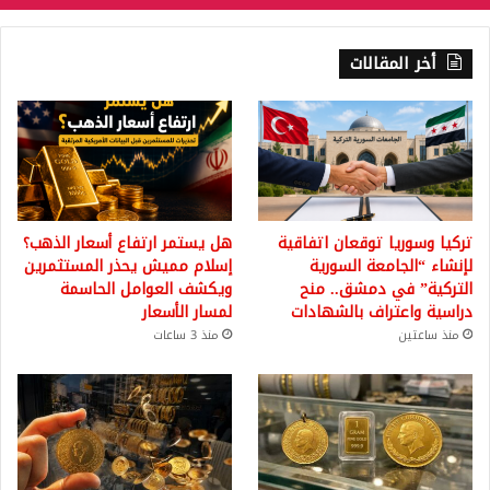
أخر المقالات
تركيا وسوريا توقعان اتفاقية
هل يستمر ارتفاع أسعار الذهب؟
لإنشاء “الجامعة السورية
إسلام مميش يحذر المستثمرين
التركية” في دمشق.. منح
ويكشف العوامل الحاسمة
دراسية واعتراف بالشهادات
لمسار الأسعار
منذ ساعتين
منذ 3 ساعات