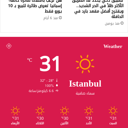
تطبيق ذكي يحدد لك الطريق
هل ترغب بامتلاك طائرة خاصة؟
الأكثر ظلاً في الحر الشديد..
إسبانيا تعرض طائرة للبيع بـ 10
ويقترح أفضل مقعد بارد في
يورو فقط
الحافلة
منذ 6 أيام
منذ يومين
Weather
31
℃
Istanbul
32º - 28º
100%
6.6 كيلومتر/ساعة
سماء صافية
31
30
30
31
31
℃
℃
℃
℃
℃
السبت
الأحد
الأثنين
الثلاثاء
الأربعاء