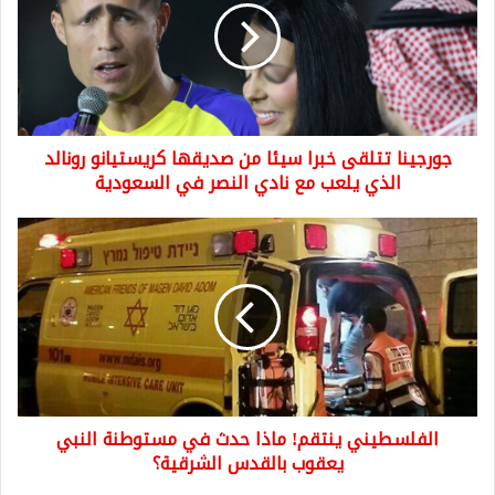
سيئا
من
صديقها
كريستيانو
رونالد
الذي
جورجينا تتلقى خبرا سيئا من صديقها كريستيانو رونالد
يلعب
مع
الذي يلعب مع نادي النصر في السعودية
نادي
النصر
الفلسطيني
في
ينتقم!
السعودية
ماذا
حدث
في
مستوطنة
النبي
يعقوب
بالقدس
الفلسطيني ينتقم! ماذا حدث في مستوطنة النبي
الشرقية؟
يعقوب بالقدس الشرقية؟