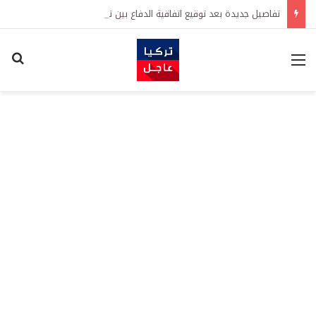
تفاصيل جديدة بعد توقيع اتفاقية الدفاع بين تركيا والسعودية وباكستان.. ما الهدف من التحالف الثلاثي؟
القائمة
اكت