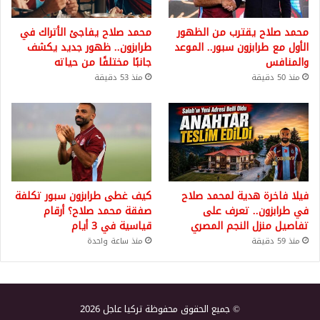
محمد صلاح يقترب من الظهور
محمد صلاح يفاجئ الأتراك في
الأول مع طرابزون سبور.. الموعد
طرابزون.. ظهور جديد يكشف
والمنافس
جانبًا مختلفًا من حياته
منذ 50 دقيقة
منذ 53 دقيقة
فيلا فاخرة هدية لمحمد صلاح
كيف غطى طرابزون سبور تكلفة
في طرابزون.. تعرف على
صفقة محمد صلاح؟ أرقام
تفاصيل منزل النجم المصري
قياسية في 3 أيام
منذ 59 دقيقة
منذ ساعة واحدة
© جميع الحقوق محفوظة تركيا عاجل 2026