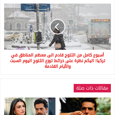
أثناء
العاصفة
أسبوع
شاهد
كامل
ما
من
حصل
الثلوج
قادم
الى
معظم
المناطق
في
أسبوع كامل من الثلوج قادم الى معظم المناطق في
تركيا!
اليكم
تركيا! اليكم نظرة على خرائط توزع الثلوج اليوم السبت
نظرة
والأيام القادمة
على
خرائط
توزع
الثلوج
مقالات ذات صلة
اليوم
السبت
والأيام
القادمة