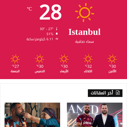
28
℃
Istanbul
30º - 27º
51%
6.11 كيلومتر/ساعة
سماء صافية
27
30
30
32
30
℃
℃
℃
℃
℃
الأثنين
الثلاثاء
الأربعاء
الخميس
الجمعة
أخر المقالات