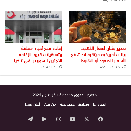
منذ 24 دقيقة
تحذير بشأن أسعار الذهب..
إعادة فتح أحياء مغلقة
بيانات أمريكية مرتقبة قد تدفع
وتسهيلات قيود الإقامة
الأسعار للصعود أو الهبوط
للاجئين السوريين في تركيا
منذ ساعة واحدة
منذ 11 ساعة
© جميع الحقوق محفوظة تركيا عاجل 2026
اتصل بنا
سياسة الخصوصية
من نحن
أعلن معنا
‫X
فيسبوك
‫YouTube
انستقرام
‏Google
تيلقرام