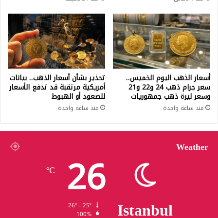
أسعار الذهب اليوم الخميس..
تحذير بشأن أسعار الذهب.. بيانات
سعر جرام ذهب 24 و22 و21
أمريكية مرتقبة قد تدفع الأسعار
وسعر ليرة ذهب جمهوريات
للصعود أو الهبوط
منذ ساعة واحدة
منذ ساعة واحدة
Weather
26
℃
Istanbul
26º - 25º
100%