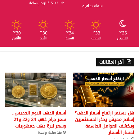
5.33 كيلومتر/ساعة
سماء صافية
30
30
34
33
26
℃
℃
℃
℃
℃
الخميس
الجمعة
السبت
الأحد
الأثنين
أخر المقالات
هل يستمر ارتفاع أسعار الذهب؟
أسعار الذهب اليوم الخميس..
إسلام مميش يحذر المستثمرين
سعر جرام ذهب 24 و22 و21
ويكشف العوامل الحاسمة
وسعر ليرة ذهب جمهوريات
لمسار الأسعار
منذ ساعة واحدة