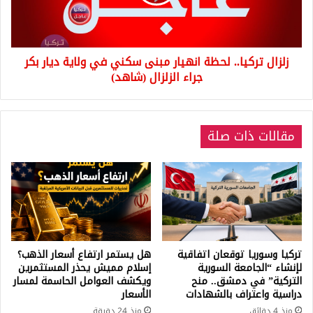
سكني
في
ولاية
ديار
زلزال تركيا.. لحظة انهيار مبنى سكني في ولاية ديار بكر
بكر
جراء
جراء الزلزال (شاهد)
الزلزال
(شاهد)
مقالات ذات صلة
تركيا وسوريا توقعان اتفاقية
هل يستمر ارتفاع أسعار الذهب؟
لإنشاء “الجامعة السورية
إسلام مميش يحذر المستثمرين
التركية” في دمشق.. منح
ويكشف العوامل الحاسمة لمسار
دراسية واعتراف بالشهادات
الأسعار
منذ 4 دقائق
منذ 24 دقيقة