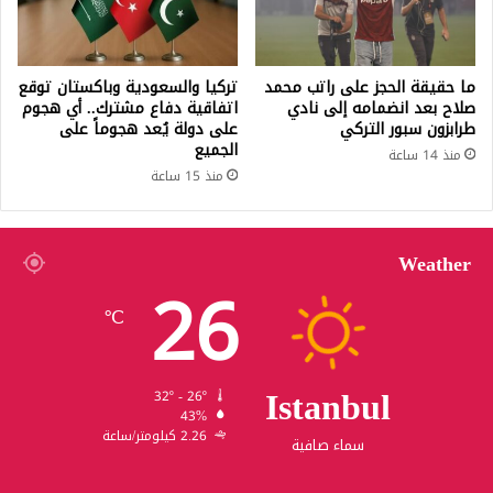
ما حقيقة الحجز على راتب محمد
تركيا والسعودية وباكستان توقع
صلاح بعد انضمامه إلى نادي
اتفاقية دفاع مشترك.. أي هجوم
طرابزون سبور التركي
على دولة يُعد هجوماً على
الجميع
منذ 14 ساعة
منذ 15 ساعة
Weather
26
℃
Istanbul
32º - 26º
43%
2.26 كيلومتر/ساعة
سماء صافية