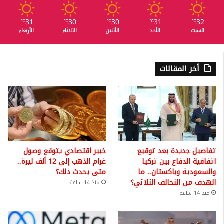
31
30
30
31
32
℃
℃
℃
℃
℃
السبت
الأحد
الأثنين
الثلاثاء
الأربعاء
أخر المقالات
تفاصيل جديدة بعد توقيع
خبير اقتصادي يتوقع وصول
اتفاقية الدفاع بين تركيا
غرام الذهب إلى 12 ألف ليرة..
والسعودية وباكستان.. ما
متى يحدث ذلك؟
الهدف من التحالف الثلاثي؟
منذ 14 ساعة
منذ 14 ساعة