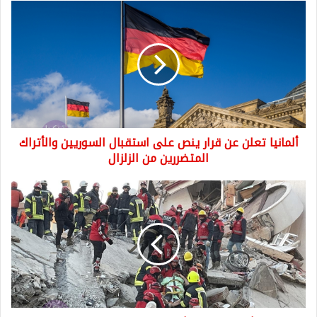
ألمانيا
تعلن
عن
قرار
ينص
على
استقبال
السوريين
والأتراك
ألمانيا تعلن عن قرار ينص على استقبال السوريين والأتراك
المتضررين
من
المتضررين من الزلزال
الزلزال
عاجل
تركيا
تعلن
عن
اكتمال
عمليات
البحث
والانقاذ
في