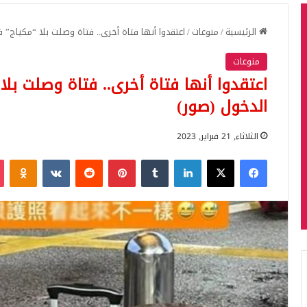
الرئيسية
/
منوعات
/
اعتقدوا أنها فتاة أخرى.. فتاة وصلت بلا “مكياج” ف
منوعات
اعتقدوا أنها فتاة أخرى.. فتاة وصلت بلا
الدخول (صور)
الثلاثاء, 21 فبراير, 2023
فيسبوك
‫X
لينكدإن
بينتيريست
iki