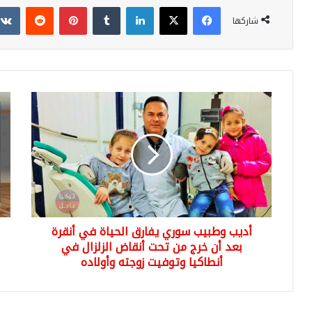
فيسبوك
‫X
لينكدإن
بينتيريست
شاركها
أديب
الخب
وطبيب
اله
سوري
يخر
يفارق
بتص
الحياة
جدي
في
حو
أنقرة
زلزا
بعد
إسط
أن
الكب
أديب وطبيب سوري يفارق الحياة في أنقرة
خرج
الم
من
بعد أن خرج من تحت أنقاض الزلزال في
تحت
أنطاكيا وتوفيت زوجته وأولاده
أنقاض
الزلزال
في