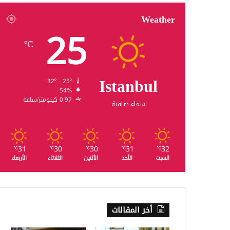
Weather
25
℃
Istanbul
32º - 25º
54%
0.97 كيلومتر/ساعة
سماء صافية
31
30
30
31
32
℃
℃
℃
℃
℃
السبت
الأحد
الأثنين
الثلاثاء
الأربعاء
أخر المقالات