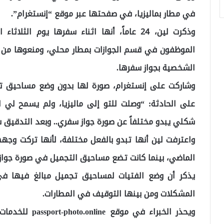
في مطار بماليزيا، في صفحتها عبر موقع “إنستغرام”.
وذكرت لين، 24 عاماً، أنها اثناء سفرها يوم ا
الموظفون في قسم الجوازات بمطار محلي، ومنعوها من الع
الشخصية بجواز سفرها.
وشاركت على إنستغرام، صورة لها بدون وضع مساحيق تج
على الحادثة: “وصلت للتو إلى ماليزيا، ولم يسمح لي ا
شكلي يبدو مختلفاً عن صورة جواز سفري.. وبعد التدقيق س
واعترفت لين أنها تبدو بالفعل مختلفة، لأنها تركت وجه
الماضي، بينما كانت تضع مساحيق التجميل في صورة جواز 
يذكر أن وضع الفتيات لمساحيق تجميل مبالغ فيها في
المشكلات ومن بينها التوقيف في المطارات.
ويحذر الخبراء في