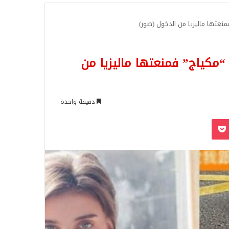
للبحث
منعتها ماليزيا من الدخول (صور)
 “مكياج” فمنعتها ماليزيا من
دقيقة واحدة
‫Pocket
Odnoklassn