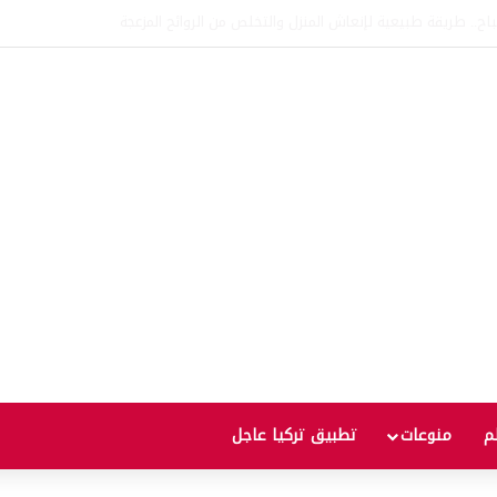
اتفاقية الدفاع بين تركيا والسعودية وباكستان.. ما الهدف من التحالف الثلاثي؟
لم
منوعات
تطبيق تركيا عاجل