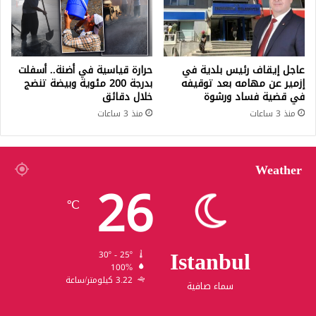
عاجل إيقاف رئيس بلدية في
حرارة قياسية في أضنة.. أسفلت
إزمير عن مهامه بعد توقيفه
بدرجة 200 مئوية وبيضة تنضج
في قضية فساد ورشوة
خلال دقائق
منذ 3 ساعات
منذ 3 ساعات
Weather
26
℃
Istanbul
30º - 25º
100%
3.22 كيلومتر/ساعة
سماء صافية