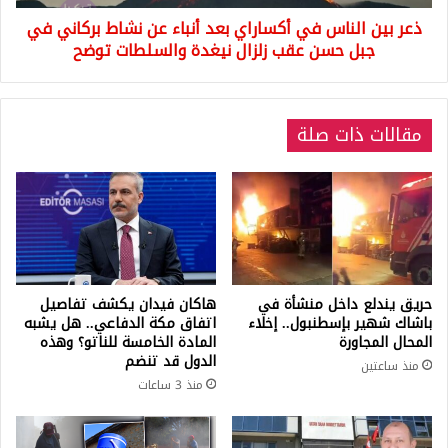
نشاط
ذعر بين الناس في أكساراي بعد أنباء عن نشاط بركاني في
بركاني
في
جبل حسن عقب زلزال نيغدة والسلطات توضح
جبل
حسن
عقب
مقالات ذات صلة
زلزال
نيغدة
والسلطات
توضح
حريق يندلع داخل منشأة في
هاكان فيدان يكشف تفاصيل
باشاك شهير بإسطنبول.. إخلاء
اتفاق مكة الدفاعي.. هل يشبه
المحال المجاورة
المادة الخامسة للناتو؟ وهذه
الدول قد تنضم
منذ ساعتين
منذ 3 ساعات