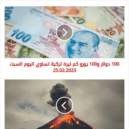
100
دولار
و100
يورو
كم
ليرة
تركية
تساوي
اليوم
100 دولار و100 يورو كم ليرة تركية تساوي اليوم السبت
السبت
25.02.2023
25.02.2023
ذعر
بين
الناس
في
أكساراي
بعد
أنباء
عن