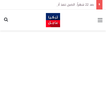
بعد 22 شهراً.. الصين تنفذ أقوى عملية شراء للذهب منذ أكتوبر 2023
القائمة
اكت