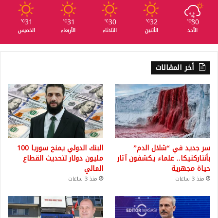
31
31
30
32
30
℃
℃
℃
℃
℃
الأحد
الأثنين
الثلاثاء
الأربعاء
الخميس
أخر المقالات
سر جديد في “شلال الدم”
البنك الدولي يمنح سوريا 100
بأنتاركتيكا.. علماء يكشفون آثار
مليون دولار لتحديث القطاع
حياة مجهرية
المالي
منذ 3 ساعات
منذ 3 ساعات