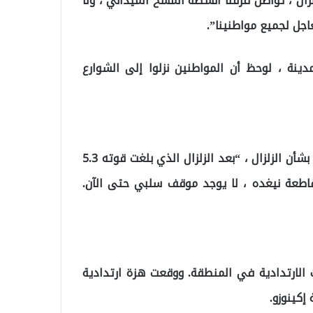
زال ، تواصل فرقنا أنشطة المسح الميداني ، ولا
جل لجميع مواطنينا”.
ينة ، لوحظ أن المواطنين نزلوا إلى الشوارع
وقال رئيس إدارة الكوارث والطوارئ يونس سيزر في بيانه بشأن الزلزال ، “بعد الزلزال الذي بلغت قوته 5.3
13:2 في منطقة بور بمقاطعة نيغده ، لا يوجد موقف سلبي حتى الآن.
الارتدادية في المنطقة. ووقعت هزة ارتدادية