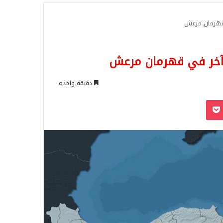
للبحث
دقيقة واحدة
‫Pocket
Odnoklassn