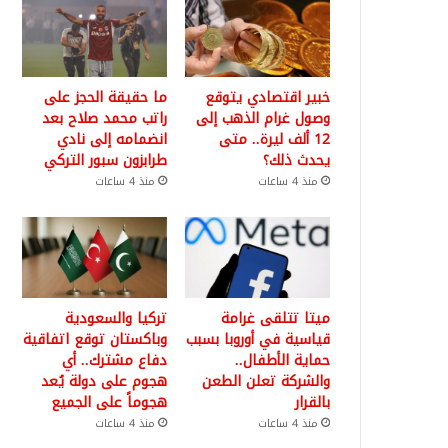
خبير اقتصادي يتوقع
ما حقيقة الحجز على
وصول غرام الذهب إلى
راتب محمد صلاح بعد
12 ألف ليرة.. متى
انضمامه إلى نادي
يحدث ذلك؟
طرابزون سبور التركي
منذ 4 ساعات
منذ 4 ساعات
ميتا تتلقى غرامة
تركيا والسعودية
قياسية في أوروبا بسبب
وباكستان توقع اتفاقية
حماية الأطفال..
دفاع مشترك.. أي
والشركة تعلن الطعن
هجوم على دولة يُعد
بالقرار
هجوماً على الجميع
منذ 4 ساعات
منذ 4 ساعات