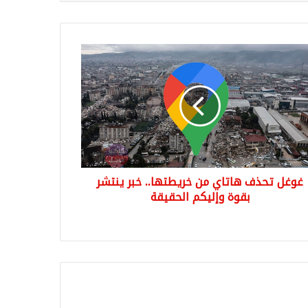
ل
ف
اي
طتها..
شر
ة
يكم
غوغل تحذف هاتاي من خريطتها.. خبر ينتشر
قيقة
بقوة وإليكم الحقيقة