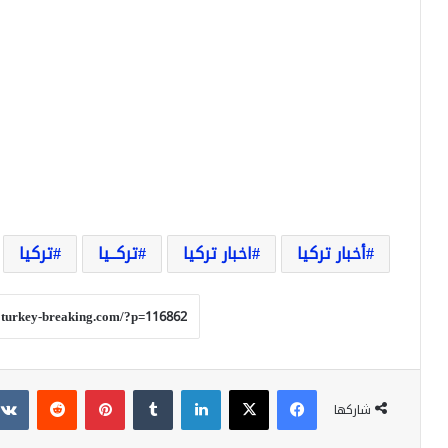
أخبار تركيا
اخبار تركيا
تركــيا
تركيا
فيسبوك
‫X
لينكدإن
بينتيريست
شاركها