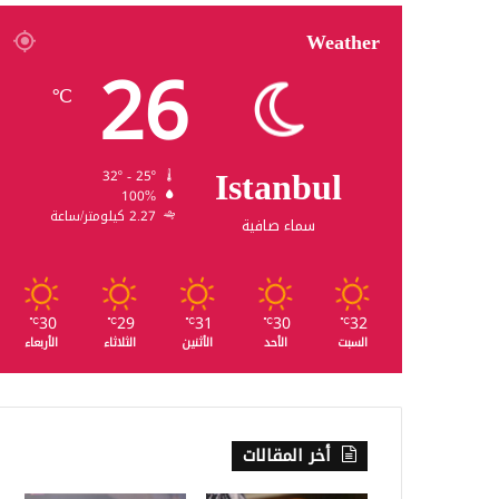
Weather
26
℃
Istanbul
32º - 25º
100%
2.27 كيلومتر/ساعة
سماء صافية
30
29
31
30
32
℃
℃
℃
℃
℃
السبت
الأحد
الأثنين
الثلاثاء
الأربعاء
أخر المقالات