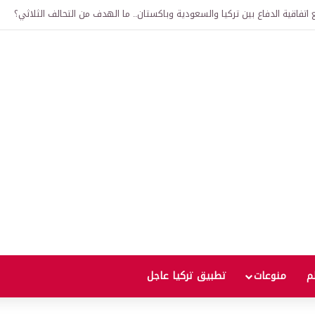
لى 12 ألف ليرة.. متى يحدث ذلك؟
لم
منوعات
تطبيق تركيا عاجل