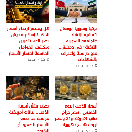
تركيا وسوريا توقعان
هل يستمر ارتفاع أسعار
اتفاقية لإنشاء
الذهب؟ إسلام مميش
“الجامعة السورية
يحذر المستثمرين
التركية” في دمشق..
ويكشف العوامل
منح دراسية واعتراف
الحاسمة لمسار الأسعار
بالشهادات
منذ 14 ساعة
منذ 13 ساعة
أسعار الذهب اليوم
تحذير بشأن أسعار
الخميس.. سعر جرام
الذهب.. بيانات أمريكية
ذهب 24 و22 و21 وسعر
مرتقبة قد تدفع
ليرة ذهب جمهوريات
الأسعار للصعود أو
الهبوط
منذ 15 ساعة