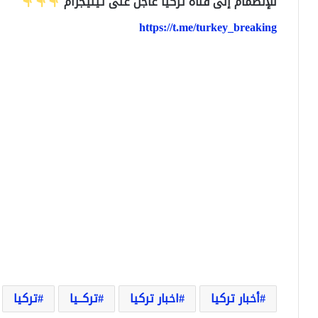
للإنضمام إلى قناة تركيا عاجل على تيليجرام
https://t.me/turkey_breaking
أخبار تركيا
اخبار تركيا
تركــيا
تركيا