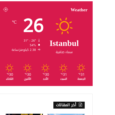
Weather
26
℃
Istanbul
31º - 26º
54%
2.38 كيلومتر/ساعة
سماء صافية
30
30
30
31
31
℃
℃
℃
℃
℃
الجمعة
السبت
الأحد
الأثنين
الثلاثاء
أخر المقالات