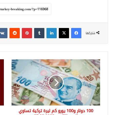
فيسبوك
‫X
لينكدإن
بينتيريست
شاركها
100
عاج
دولار
تصر
و100
للر
يورو
الت
كم
رجب
ليرة
طي
تركية
أرد
تساوي
اليوم
100 دولار و100 يورو كم ليرة تركية تساوي
الإثنين