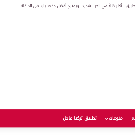
اقية لإنشاء “الجامعة السورية التركية” في دمشق.. منح دراسية واعتراف بالشهادات
لم
منوعات
تطبيق تركيا عاجل