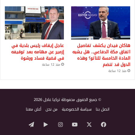
هاكان فيدان يكشف تفاصيل
عاجل إيقاف رئيس بلدية في
اتفاق مكة الدفاعي.. هل يشبه
إزمير عن مهامه بعد توقيفه
المادة الخامسة للناتو؟ وهذه
في قضية فساد ورشوة
الدول قد تنضم
منذ 12 ساعة
منذ 12 ساعة
© جميع الحقوق محفوظة تركيا عاجل 2026
اتصل بنا
سياسة الخصوصية
من نحن
أعلن معنا
‫X
فيسبوك
‫YouTube
انستقرام
‏Google
تيلقرام