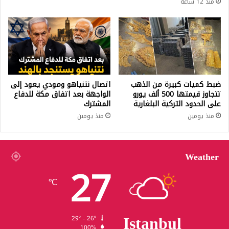
منذ 12 ساعة
ضبط كميات كبيرة من الذهب
اتصال نتنياهو ومودي يعود إلى
تتجاوز قيمتها 500 ألف يورو
الواجهة بعد اتفاق مكة للدفاع
على الحدود التركية البلغارية
المشترك
منذ يومين
منذ يومين
Weather
27
℃
Istanbul
29º - 26º
100%