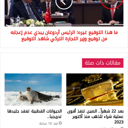
الرئيس
أردوغان
يبدي
عدم
إعجابه
ما هذا التوقيع غيره! الرئيس أردوغان يبدي عدم إعجابه
من
توقيع
من توقيع وزير التجارة التركي شاهد التوقيع
وزير
التجارة
التركي
مقالات ذات صلة
شاهد
التوقيع
بعد 22 شهراً.. الصين تنفذ أقوى
الحيوانات القطبية تفقد جليدها
عملية شراء للذهب منذ أكتوبر
تدريجيا..
2023
منذ 16 ساعة