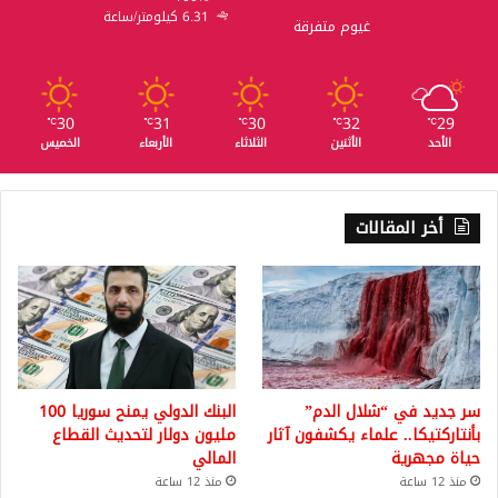
6.31 كيلومتر/ساعة
غيوم متفرقة
30
31
30
32
29
℃
℃
℃
℃
℃
الأحد
الأثنين
الثلاثاء
الأربعاء
الخميس
أخر المقالات
سر جديد في “شلال الدم”
البنك الدولي يمنح سوريا 100
بأنتاركتيكا.. علماء يكشفون آثار
مليون دولار لتحديث القطاع
حياة مجهرية
المالي
منذ 12 ساعة
منذ 12 ساعة