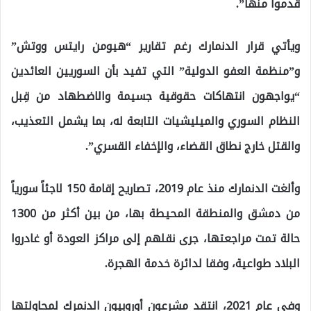
قدموا منها”.
ويأتي قرار الدنمارك رغم تقارير “هيومن رايتس ووتش”
و”منظمة العفو الدولية” التي تفيد بأن السوريين العائدين
“يواجهون انتهاكات حقوقية جسيمة والاضطهاد من قِبل
النظام السوري والميليشيات التابعة له، بما يشمل التعذيب،
والقتل خارج نطاق القضاء، والإخفاء القسري”.
وألغت الدنمارك منذ عام 2019، تصاريح إقامة 150 لاجئاً سورياً
من دمشق والمنطقة المحيطة بها، من بين أكثر من 1300
حالة تمت مراجعتها، جرى نقلهم إلى مراكز العودة أو غادروا
البلاد طواعية، وفقا لدائرة خدمة الهجرة.
وفي عام 2021، انتقد مشرعون أوروبيون الدنمرك لمحاولتها