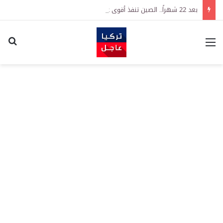
بعد 22 شهراً.. الصين تنفذ أقوى عملية شراء للذهب منذ أكتوبر 2023
القائمة
اكت