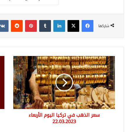
فيسبوك
‫X
لينكدإن
بينتيريست
شاركها
سعر
زلزا
الذهب
بقو
في
4.7
تركيا
درج
اليوم
يهز
الأربعاء
ولا
22.03.2023
ملا
سعر الذهب في تركيا اليوم الأربعاء
22.03.2023