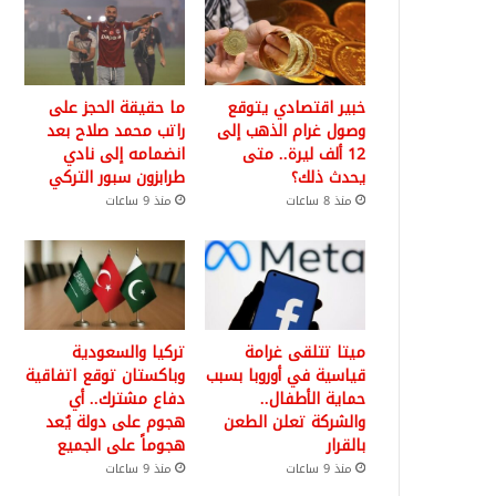
خبير اقتصادي يتوقع
ما حقيقة الحجز على
وصول غرام الذهب إلى
راتب محمد صلاح بعد
12 ألف ليرة.. متى
انضمامه إلى نادي
يحدث ذلك؟
طرابزون سبور التركي
منذ 8 ساعات
منذ 9 ساعات
ميتا تتلقى غرامة
تركيا والسعودية
قياسية في أوروبا بسبب
وباكستان توقع اتفاقية
حماية الأطفال..
دفاع مشترك.. أي
والشركة تعلن الطعن
هجوم على دولة يُعد
بالقرار
هجوماً على الجميع
منذ 9 ساعات
منذ 9 ساعات