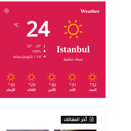
Weather
24
℃
Istanbul
32º - 23º
100%
1.14 كيلومتر/ساعة
سماء صافية
30
29
30
31
32
℃
℃
℃
℃
℃
السبت
الأحد
الأثنين
الثلاثاء
الأربعاء
أخر المقالات