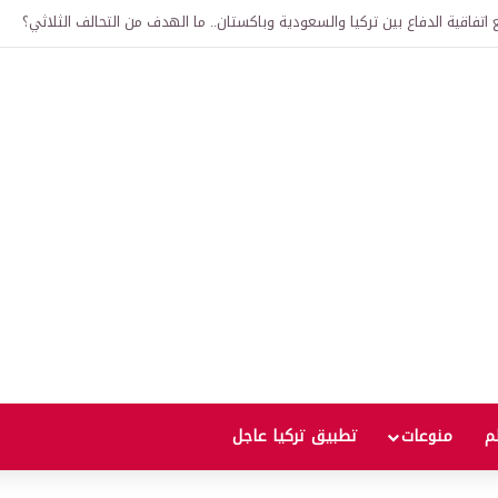
لى 12 ألف ليرة.. متى يحدث ذلك؟
لم
منوعات
تطبيق تركيا عاجل