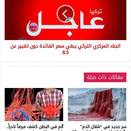
التركي
يبقي
سعر
الفائدة
دون
تغيير
عن
البنك المركزي التركي يبقي سعر الفائدة دون تغيير عن
8.5
8.5
مقالات ذات صلة
سر جديد في “شلال الدم”
ألم في البطن كشف مرضاً نادراً..