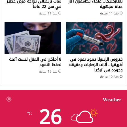
بأنتاركتيكا.. علماء يكشفون آثار
شاب بريطاني يواجه مرض خطير
حياة مجهرية
في سن 22 عاماً
منذ 11 ساعة
منذ 11 ساعة
فيروس الإيبولا يعود بقوة في
8 أماكن في المنزل ليست آمنة
أفريقيا.. آلاف الإصابات وحقيقة
لحفظ النقود
وجوده في تركيا
منذ 15 ساعة
منذ 12 ساعة
Weather
26
℃