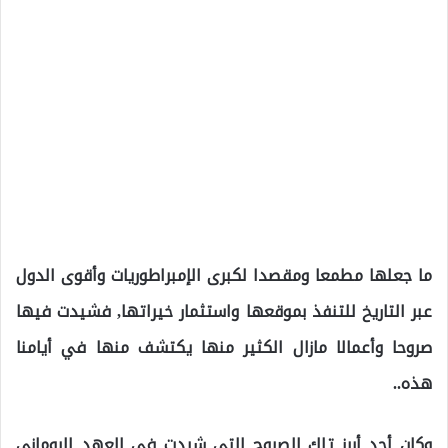
ما جعلها مطمعا ومقصدا لكبرى الإمبراطوريات وأقوى الدول
عبر التاريخ للتنفذ بموقعها واستثمار خيراتها, فشيدت فيها
صروحا وأعمالا مازال الكثير منها يكتشف منها في أيامنا
هذه..
وكان أحد أبرز تلك الصروح التي شيدت في العهد الروماني