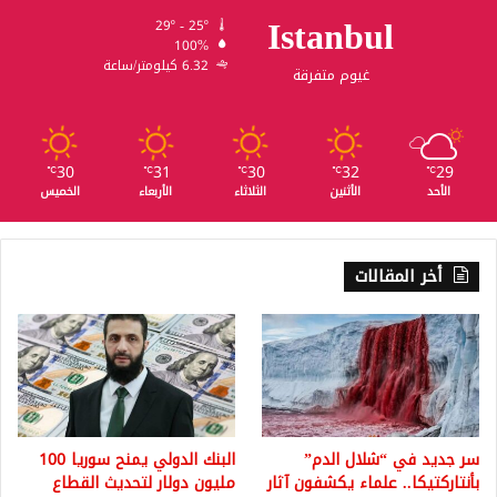
Istanbul
29º - 25º
100%
6.32 كيلومتر/ساعة
غيوم متفرقة
30
31
30
32
29
℃
℃
℃
℃
℃
الأحد
الأثنين
الثلاثاء
الأربعاء
الخميس
أخر المقالات
سر جديد في “شلال الدم”
البنك الدولي يمنح سوريا 100
بأنتاركتيكا.. علماء يكشفون آثار
مليون دولار لتحديث القطاع