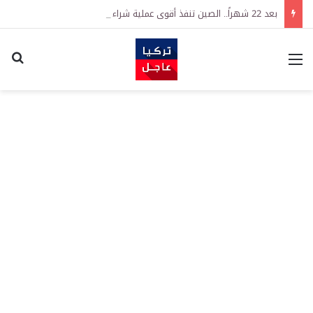
بعد 22 شهراً.. الصين تنفذ أقوى عملية شراء للذهب منذ أكتوبر 2023
القائمة
اكت