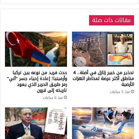
في
تركيا
مقالات ذات صلة
اليوم
الإثنين
27.03.2023
تحذير من خبير زلازل في أضنة.. 4
حدث فريد من نوعه بين تركيا
مناطق أكثر عرضة لمخاطر الهزات
وأرمينيا! إعادة إحياء جسر “آني”
الأرضية
رمز طريق الحرير الذي يعود
تاريخه إلى قرون
منذ 5 ساعات
منذ 6 ساعات