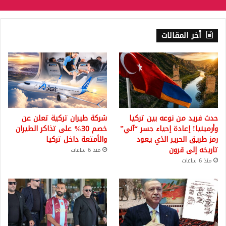
أخر المقالات
حدث فريد من نوعه بين تركيا
شركة طيران تركية تعلن عن
وأرمينيا! إعادة إحياء جسر “آني”
خصم 30% على تذاكر الطيران
رمز طريق الحرير الذي يعود
والأمتعة داخل تركيا
تاريخه إلى قرون
منذ 6 ساعات
منذ 6 ساعات