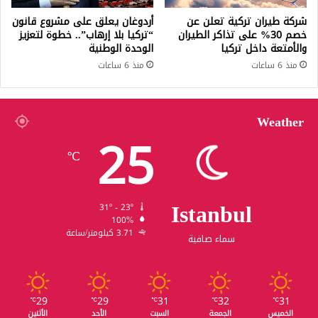
شركة طيران تركية تعلن عن
أردوغان يعلق على مشروع قانون
خصم 30% على تذاكر الطيران
“تركيا بلا إرهاب”.. خطوة لتعزيز
والأمتعة داخل تركيا
الوحدة الوطنية
منذ 6 ساعات
منذ 6 ساعات
Weather
25
℃
Istanbul
31º - 23º
100%
3.71 كيلومتر/ساعة
سماء صافية
29
29
31
32
31
℃
℃
℃
℃
℃
الخميس
الجمعة
السبت
الأحد
الأثنين