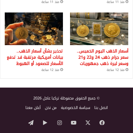
منذ 11 ساعة
منذ 11 ساعة
أسعار الذهب اليوم الخميس..
تحذير بشأن أسعار الذهب..
سعر جرام ذهب 24 و22 و21
بيانات أمريكية مرتقبة قد تدفع
وسعر ليرة ذهب جمهوريات
الأسعار للصعود أو الهبوط
منذ 12 ساعة
منذ 12 ساعة
© جميع الحقوق محفوظة تركيا عاجل 2026
اتصل بنا
سياسة الخصوصية
من نحن
أعلن معنا
‫X
فيسبوك
‫YouTube
انستقرام
‏Google
تيلقرام