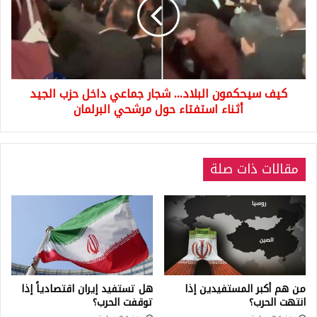
شجار
جماعي
داخل
حزب
الجيد
أثناء
كيف سيحكمون البلاد... شجار جماعي داخل حزب الجيد
استفتاء
حول
أثناء استفتاء حول مرشحي البرلمان
مرشحي
البرلمان
مقالات ذات صلة
من هم أكبر المستفيدين إذا
هل تستفيد إيران اقتصادياً إذا
انتهت الحرب؟
توقفت الحرب؟