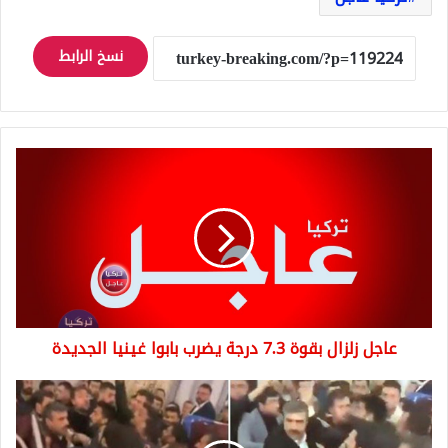
نسخ الرابط
عاجل
زلزال
بقوة
7.3
درجة
يضرب
بابوا
غينيا
الجديدة
عاجل زلزال بقوة 7.3 درجة يضرب بابوا غينيا الجديدة
كيف
سيحكمون
البلاد...