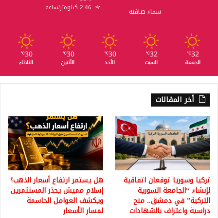
2.46 كيلومتر/ساعة
سماء صافية
30
30
30
32
32
℃
℃
℃
℃
℃
الجمعة
السبت
الأحد
الأثنين
الثلاثاء
أخر المقالات
تركيا وسوريا توقعان اتفاقية
هل يستمر ارتفاع أسعار الذهب؟
لإنشاء “الجامعة السورية
إسلام مميش يحذر المستثمرين
التركية” في دمشق.. منح
ويكشف العوامل الحاسمة
دراسية واعتراف بالشهادات
لمسار الأسعار