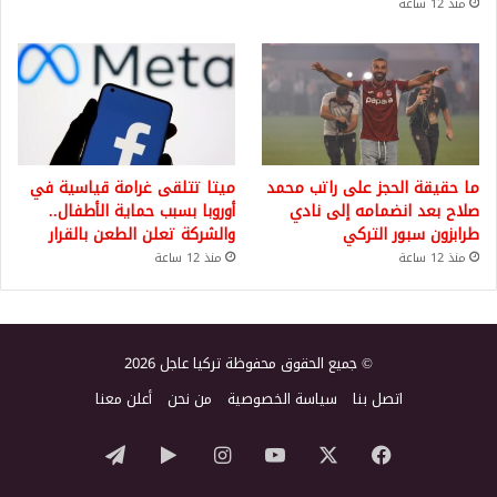
منذ 12 ساعة
ما حقيقة الحجز على راتب محمد
ميتا تتلقى غرامة قياسية في
صلاح بعد انضمامه إلى نادي
أوروبا بسبب حماية الأطفال..
طرابزون سبور التركي
والشركة تعلن الطعن بالقرار
منذ 12 ساعة
منذ 12 ساعة
© جميع الحقوق محفوظة تركيا عاجل 2026
اتصل بنا
سياسة الخصوصية
من نحن
أعلن معنا
‫X
فيسبوك
‫YouTube
انستقرام
‏Google
تيلقرام