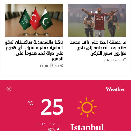
ما حقيقة الحجز على راتب محمد
تركيا والسعودية وباكستان توقع
صلاح بعد انضمامه إلى نادي
اتفاقية دفاع مشترك.. أي هجوم
طرابزون سبور التركي
على دولة يُعد هجوماً على
الجميع
منذ 12 ساعة
منذ 13 ساعة
Weather
25
℃
Istanbul
32º - 25º
63%