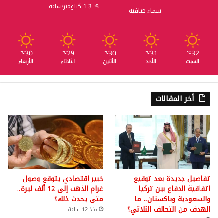
1.3 كيلومتر/ساعة
سماء صافية
30
29
30
31
32
℃
℃
℃
℃
℃
السبت
الأحد
الأثنين
الثلاثاء
الأربعاء
أخر المقالات
تفاصيل جديدة بعد توقيع
خبير اقتصادي يتوقع وصول
اتفاقية الدفاع بين تركيا
غرام الذهب إلى 12 ألف ليرة..
والسعودية وباكستان.. ما
متى يحدث ذلك؟
الهدف من التحالف الثلاثي؟
منذ 12 ساعة