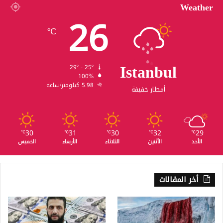
Weather
26
℃
Istanbul
29º - 25º
100%
5.98 كيلومتر/ساعة
أمطار خفيفة
30
31
30
32
29
℃
℃
℃
℃
℃
الأحد
الأثنين
الثلاثاء
الأربعاء
الخميس
أخر المقالات