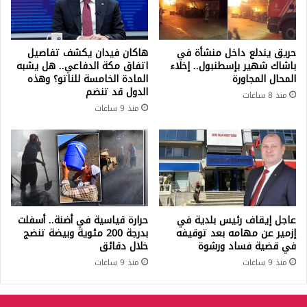
حريق يندلع داخل منشأة في
هاكان فيدان يكشف تفاصيل
باشاك شهير بإسطنبول.. إخلاء
اتفاق مكة الدفاعي.. هل يشبه
المحال المجاورة
المادة الخامسة للناتو؟ وهذه
الدول قد تنضم
منذ 8 ساعات
منذ 9 ساعات
عاجل إيقاف رئيس بلدية في
حرارة قياسية في أضنة.. أسفلت
إزمير عن مهامه بعد توقيفه
بدرجة 200 مئوية وبيضة تنضج
في قضية فساد ورشوة
خلال دقائق
منذ 9 ساعات
منذ 9 ساعات