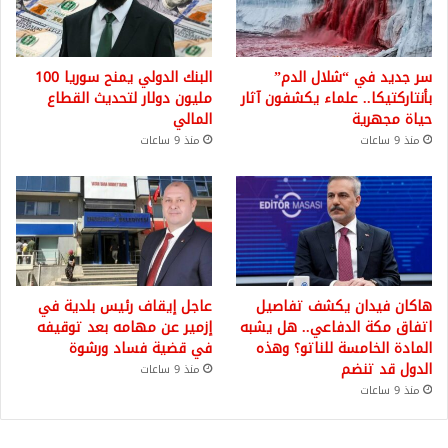
سر جديد في “شلال الدم”
البنك الدولي يمنح سوريا 100
بأنتاركتيكا.. علماء يكشفون آثار
مليون دولار لتحديث القطاع
حياة مجهرية
المالي
منذ 9 ساعات
منذ 9 ساعات
هاكان فيدان يكشف تفاصيل
عاجل إيقاف رئيس بلدية في
اتفاق مكة الدفاعي.. هل يشبه
إزمير عن مهامه بعد توقيفه
المادة الخامسة للناتو؟ وهذه
في قضية فساد ورشوة
الدول قد تنضم
منذ 9 ساعات
منذ 9 ساعات