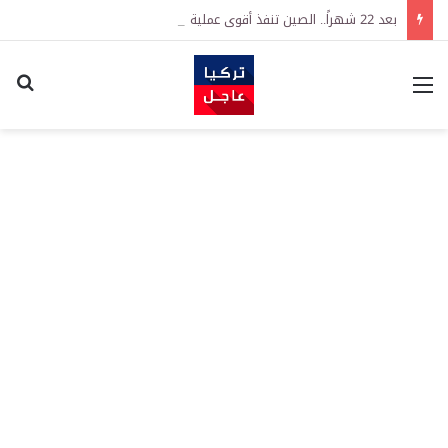
بعد 22 شهراً.. الصين تنفذ أقوى عملية شراء للذهب منذ أكتوبر 2023
القائمة
اكت