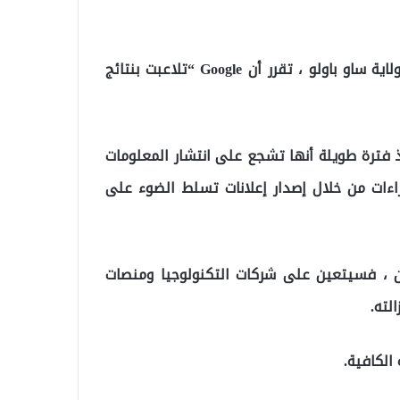
بالإضافة إلى ذلك ، في الدراسة التي أجراها خبراء في ولاية ساو باولو ، تقرر أن Google “تلاعبت بنتائج
لى أن Google ، التي يُزعم منذ فترة طويلة أنها تشجع على انتشار المعلومات
راءات من خلال إصدار إعلانات تسلط الضوء على
مان ، فسيتعين على شركات التكنولوجيا ومنصات
لته.
الكافية.