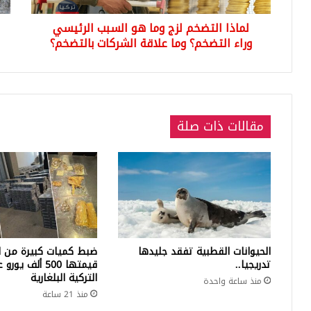
التضخم؟
إضر
لماذا التضخم لزج وما هو السبب الرئيسي
وما
عن
علاقة
وراء التضخم؟ وما علاقة الشركات بالتضخم؟
الط
الشركات
بالتضخم؟
مقالات ذات صلة
الحيوانات القطبية تفقد جليدها
ضبط كميات كبيرة من ال
تدريجيا..
قيمتها 500 ألف 
التركية البلغارية
منذ ساعة واحدة
منذ 21 ساعة