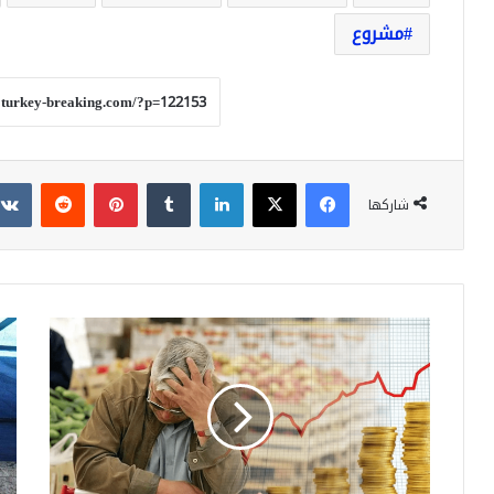
مشروع
فيسبوك
‫X
لينكدإن
بينتيريست
شاركها
لماذا
حم
التضخم
تطا
لزج
بتس
وما
جثة
هو
أسي
السبب
فل
الرئيسي
مات
وراء
في