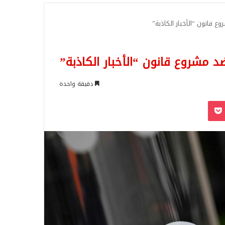
للبحث
 قانون “الأخبار الكاذبة”
 مشروع قانون “الأخبار الكاذبة”
دقيقة واحدة
‫Pocket
Odnoklassn