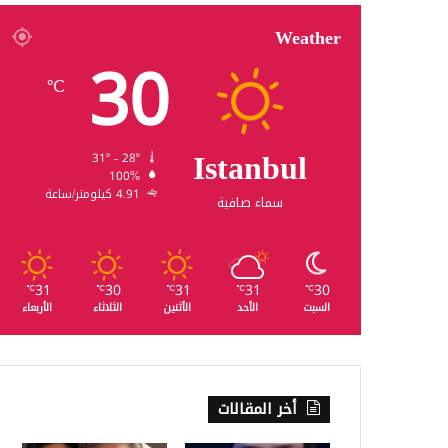
Weather
30
℃
Istanbul
31º - 28º
100%
4.91 كيلومتر/ساعة
سماء صافية
31
30
31
31
30
℃
℃
℃
℃
℃
السبت
الأحد
الأثنين
الثلاثاء
الأربعاء
أخر المقالات