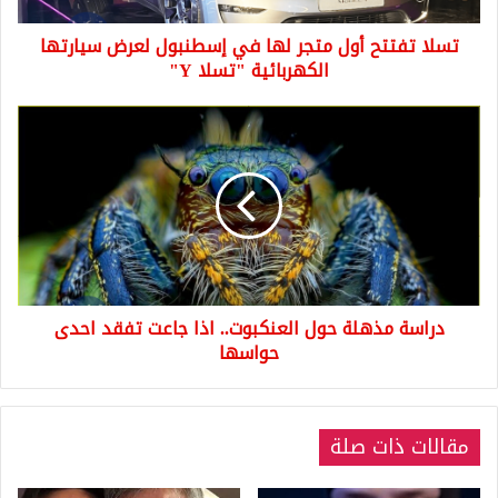
سيارتها
تسلا تفتتح أول متجر لها في إسطنبول لعرض سيارتها
الكهربائية
"تسلا
الكهربائية "تسلا Y"
Y"
دراسة
مذهلة
حول
العنكبوت..
اذا
جاعت
تفقد
احدى
حواسها
دراسة مذهلة حول العنكبوت.. اذا جاعت تفقد احدى
حواسها
مقالات ذات صلة