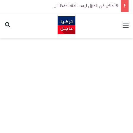
8 أماكن في المنزل ليست آمنة لحفظ النقود
القائمة
اكت