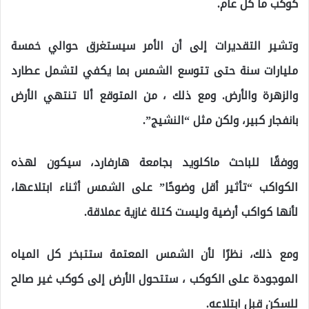
كوكب ما كل عام.
وتشير التقديرات إلى أن الأمر سيستغرق حوالي خمسة
مليارات سنة حتى تتوسع الشمس بما يكفي لتشمل عطارد
والزهرة والأرض. ومع ذلك ، من المتوقع ألا تنتهي الأرض
بانفجار كبير، ولكن مثل “النشيج”.
ووفقًا للباحث ماكلويد بجامعة هارفارد، سيكون لهذه
الكواكب “تأثير أقل وضوحًا” على الشمس أثناء ابتلاعها،
لأنها كواكب أرضية وليست كتلة غازية عملاقة.
ومع ذلك، نظرًا لأن الشمس المعتمة ستتبخر كل المياه
الموجودة على الكوكب ، ستتحول الأرض إلى كوكب غير صالح
للسكن قبل ابتلاعه.