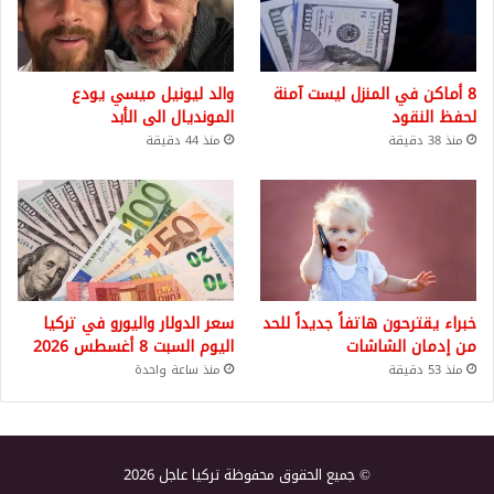
8 أماكن في المنزل ليست آمنة
والد ليونيل ميسي يودع
لحفظ النقود
المونديال الى الأبد
منذ 38 دقيقة
منذ 44 دقيقة
خبراء يقترحون هاتفاً جديداً للحد
سعر الدولار واليورو في تركيا
من إدمان الشاشات
اليوم السبت 8 أغسطس 2026
منذ 53 دقيقة
منذ ساعة واحدة
© جميع الحقوق محفوظة تركيا عاجل 2026