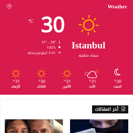
Weather
30
℃
Istanbul
31º - 28º
100%
4.91 كيلومتر/ساعة
سماء صافية
31
30
31
31
30
℃
℃
℃
℃
℃
السبت
الأحد
الأثنين
الثلاثاء
الأربعاء
أخر المقالات