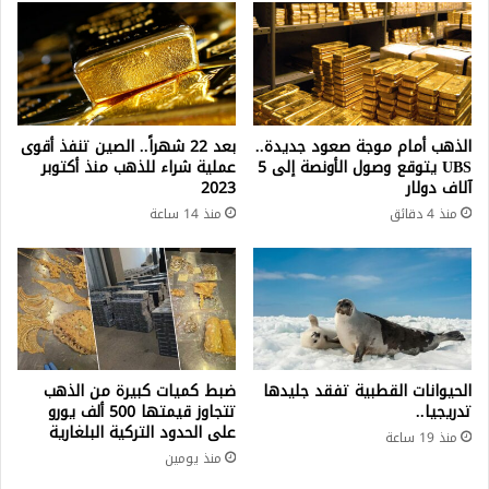
الذهب أمام موجة صعود جديدة..
بعد 22 شهراً.. الصين تنفذ أقوى
UBS يتوقع وصول الأونصة إلى 5
عملية شراء للذهب منذ أكتوبر
آلاف دولار
2023
منذ 4 دقائق
منذ 14 ساعة
الحيوانات القطبية تفقد جليدها
ضبط كميات كبيرة من الذهب
تدريجيا..
تتجاوز قيمتها 500 ألف يورو
على الحدود التركية البلغارية
منذ 19 ساعة
منذ يومين