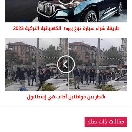
الكهربائية
التركية
2023
طريقة شراء سيارة توغ Togg الكهربائية التركية 2023
شجار
بين
مواطنين
أجانب
في
إسطنبول
شجار بين مواطنين أجانب في إسطنبول
مقالات ذات صلة