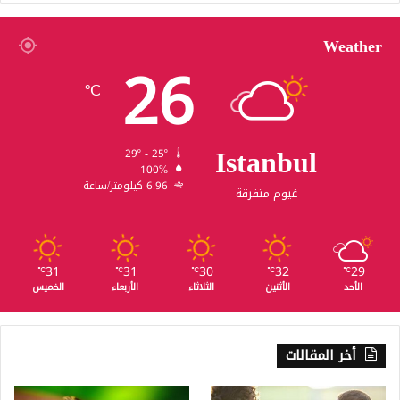
Weather
26
℃
Istanbul
29º - 25º
100%
6.96 كيلومتر/ساعة
غيوم متفرقة
31
31
30
32
29
℃
℃
℃
℃
℃
الأحد
الأثنين
الثلاثاء
الأربعاء
الخميس
أخر المقالات