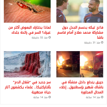
فاتح تيكه يحسم الجدل حول
لماذا يختارك البعوض أكثر من
مشاركة محمد صلاح أمام قاسم
غيرك؟ السر في رائحة جلدك
باشا
منذ 55 دقيقة
منذ 31 دقيقة
حريق يندلع داخل منشأة في
سر جديد في “شلال الدم”
باشاك شهير بإسطنبول.. إخلاء
بأنتاركتيكا.. علماء يكشفون آثار
المحال المجاورة
حياة مجهرية
منذ 14 ساعة
منذ 14 ساعة