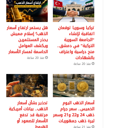
تركيا وسوريا توقعان
هل يستمر ارتفاع أسعار
اتفاقية لإنشاء
الذهب؟ إسلام مميش
“الجامعة السورية
يحذر المستثمرين
التركية” في دمشق..
ويكشف العوامل
منح دراسية واعتراف
الحاسمة لمسار الأسعار
بالشهادات
منذ 20 ساعة
منذ 20 ساعة
أسعار الذهب اليوم
تحذير بشأن أسعار
الخميس.. سعر جرام
الذهب.. بيانات أمريكية
ذهب 24 و22 و21 وسعر
مرتقبة قد تدفع
ليرة ذهب جمهوريات
الأسعار للصعود أو
الهبوط
منذ 21 ساعة