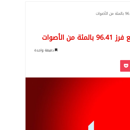
للبحث
ن الأصوات
دقيقة واحدة
‫Pocket
Odnoklassn