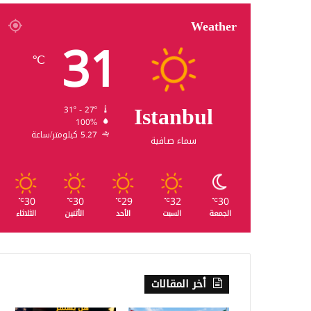
Weather
31
℃
Istanbul
31º - 27º
100%
5.27 كيلومتر/ساعة
سماء صافية
30
30
29
32
30
℃
℃
℃
℃
℃
الجمعة
السبت
الأحد
الأثنين
الثلاثاء
أخر المقالات