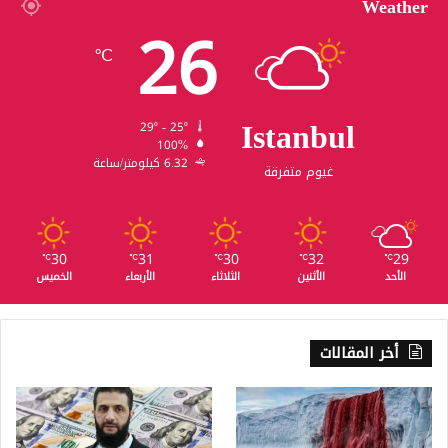
Weather
26
℃
Istanbul
29º - 25º
100%
6.32 كيلومتر/ساعة
غيوم متفرقة
30
31
30
32
29
℃
℃
℃
℃
℃
الأحد
الأثنين
الثلاثاء
الأربعاء
الخميس
أخر المقالات