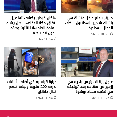
حريق يندلع داخل منشأة في
هاكان فيدان يكشف تفاصيل
باشاك شهير بإسطنبول.. إخلاء
اتفاق مكة الدفاعي.. هل يشبه
المحال المجاورة
المادة الخامسة للناتو؟ وهذه
الدول قد تنضم
منذ 10 ساعات
منذ 11 ساعة
عاجل إيقاف رئيس بلدية في
حرارة قياسية في أضنة.. أسفلت
إزمير عن مهامه بعد توقيفه
بدرجة 200 مئوية وبيضة تنضج
في قضية فساد ورشوة
خلال دقائق
منذ 11 ساعة
منذ 11 ساعة