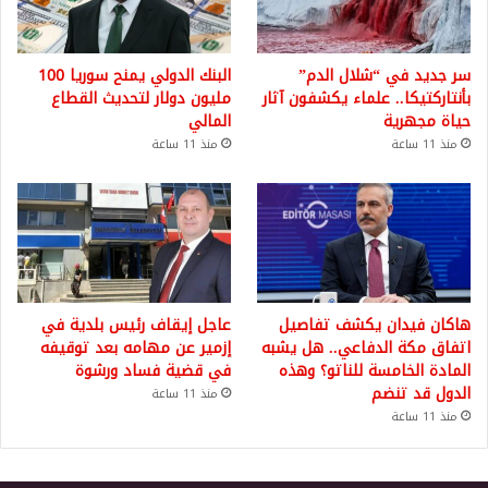
سر جديد في “شلال الدم”
البنك الدولي يمنح سوريا 100
بأنتاركتيكا.. علماء يكشفون آثار
مليون دولار لتحديث القطاع
حياة مجهرية
المالي
منذ 11 ساعة
منذ 11 ساعة
هاكان فيدان يكشف تفاصيل
عاجل إيقاف رئيس بلدية في
اتفاق مكة الدفاعي.. هل يشبه
إزمير عن مهامه بعد توقيفه
المادة الخامسة للناتو؟ وهذه
في قضية فساد ورشوة
الدول قد تنضم
منذ 11 ساعة
منذ 11 ساعة