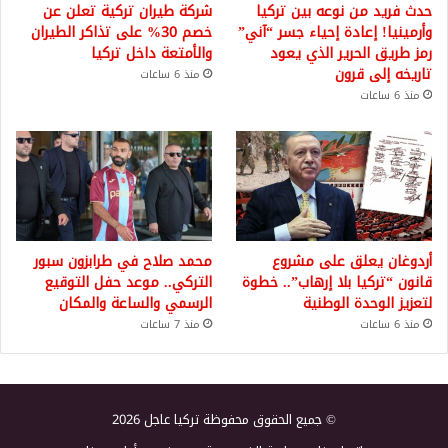
حدث فريد من نوعه بين تركيا
شركة طيران تركية تعلن عن
وأرمينيا! إعادة إحياء جسر “آني”
خصم 30% على تذاكر الطيران
رمز طريق الحرير الذي يعود
والأمتعة داخل تركيا
تاريخه إلى قرون
منذ 6 ساعات
منذ 6 ساعات
أردوغان يعلق على مشروع
محمد صلاح في طرابزون سبور
قانون “تركيا بلا إرهاب”.. خطوة
التركي.. موعد حفل التوقيع
لتعزيز الوحدة الوطنية
الرسمي والساعة والمكان
منذ 6 ساعات
منذ 7 ساعات
© جميع الحقوق محفوظة تركيا عاجل 2026