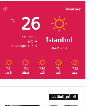
Weather
26
℃
Istanbul
32º - 26º
44%
3.57 كيلومتر/ساعة
سماء صافية
31
30
30
31
32
℃
℃
℃
℃
℃
السبت
الأحد
الأثنين
الثلاثاء
الأربعاء
أخر المقالات