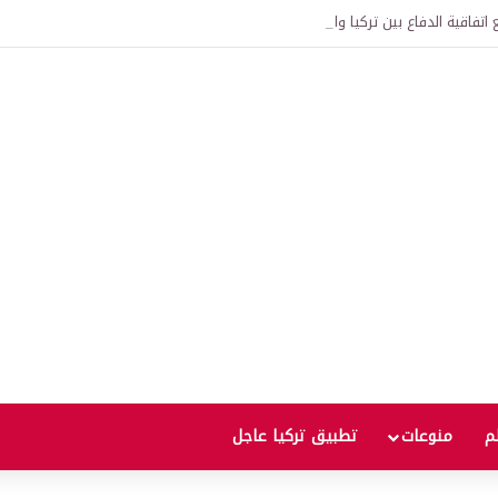
اتفاقية الدفاع بين تركيا والسعودية وباكستان.. ما الهدف من التحالف الثلاثي؟
لم
منوعات
تطبيق تركيا عاجل