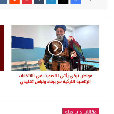
مواطن
تصر
تركي
عاج
يأتي
لرئ
للتصويت
اله
في
العل
الانتخابات
للان
الرئاسية
التر
التركية
أحم
مع
ينار
مواطن تركي يأتي للتصويت في الانتخابات
ببغاء
ولباس
الرئاسية التركية مع ببغاء ولباس تقليدي
تقليدي
مقالات ذات صلة