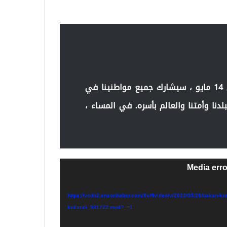
مرة أخرى ، أدلينا بأصواتنا بعد إجراء انتخابات في 14 مايو ، سيشارك جميع مواطنينا في
دنا وأمتنا والعالم بأسره. في المساء ،
Media erro
https://vcdn2.ensonhaber.com/flv/flvideo/v/2023/05/28/bakan-kurum-cu-
kullandi_931722.mp4?_=1