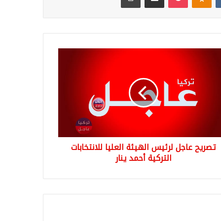
يح
ل
يس
يئة
يا
تخابات
كية
د
تصريح عاجل لرئيس الهيئة العليا للانتخابات
التركية أحمد ينار