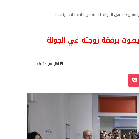
للبحث
قة زوجته في الجولة الثانية من الانتخابات الرئاسية
م يصوت برفقة زوجته في الجولة
أقل من دقيقة
‫Pocket
Odnoklassn