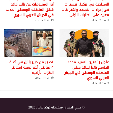
السياحية في تركيا: تيسيرات
أبرز المعلومات عن نائب قائد
في إجراءات التجديد واشتراطات
فيلق المنطقة الوسطى الجديد
معززة على الطلبات الأولى
في الجيش العربي السوري
منذ 7 ساعات
منذ 8 ساعات
عاجل | تعيين العميد محمد
تحذير من خبير زلازل في أضنة..
الجاسم نائباً لقائد فيلق
4 مناطق أكثر عرضة لمخاطر
المنطقة الوسطى في الجيش
الهزات الأرضية
العربي السوري
منذ 19 ساعة
منذ 8 ساعات
© جميع الحقوق محفوظة تركيا عاجل 2026