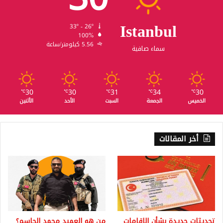
Istanbul
33º - 26º
100%
5.56 كيلومتر/ساعة
سماء صافية
30
30
31
34
30
℃
℃
℃
℃
℃
الخميس
الجمعة
السبت
الأحد
الأثنين
أخر المقالات
تحديثات جديدة بشأن الإقامات
من هو العميد محمد الجاسم؟