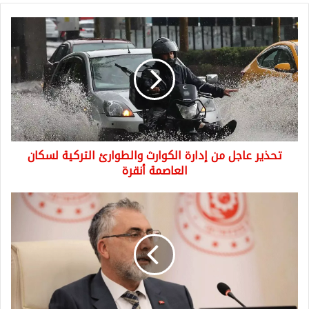
تحذير
عاجل
من
إدارة
الكوارث
والطوارئ
التركية
لسكان
العاصمة
تحذير عاجل من إدارة الكوارث والطوارئ التركية لسكان
أنقرة
العاصمة أنقرة
يجيد
اللغة
العربية
بطلاقة..
من
هو
فيدات
يشيكان