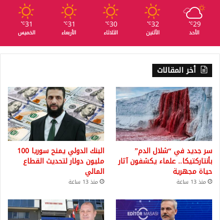
31
31
30
32
29
℃
℃
℃
℃
℃
الأحد
الأثنين
الثلاثاء
الأربعاء
الخميس
أخر المقالات
سر جديد في “شلال الدم”
البنك الدولي يمنح سوريا 100
بأنتاركتيكا.. علماء يكشفون آثار
مليون دولار لتحديث القطاع
حياة مجهرية
المالي
منذ 13 ساعة
منذ 13 ساعة