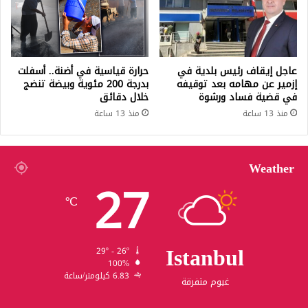
عاجل إيقاف رئيس بلدية في
حرارة قياسية في أضنة.. أسفلت
إزمير عن مهامه بعد توقيفه
بدرجة 200 مئوية وبيضة تنضج
في قضية فساد ورشوة
خلال دقائق
منذ 13 ساعة
منذ 13 ساعة
Weather
27
℃
Istanbul
29º - 26º
100%
6.83 كيلومتر/ساعة
غيوم متفرقة