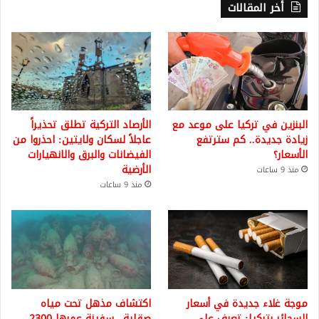
أخر المقالات
البنزين في تركيا على موعد مع
الأرصاد التركية تطلق تحذيراً
زيادة جديدة.. كم سترتفع
عاجلاً لسكان ولايتين: احذروا من
الأسعار؟
الفيضانات والبرق والانهيارات
الأرضية
منذ 9 ساعات
منذ 9 ساعات
موجة غلاء جديدة في أسعار
اكتشاف مذهل تحت مياه
السجائر بتركيا: تعرف على
صقلية.. سفينة عمرها 2300