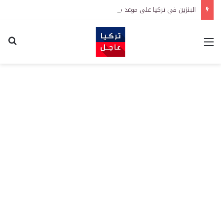
البنزين في تركيا على موعد مع زيادة جديدة.. كم سترتفع الأسعار؟
القائمة
اكت