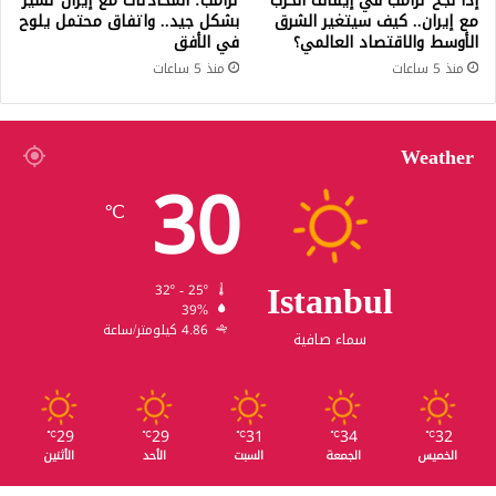
إذا نجح ترامب في إيقاف الحرب
ترامب: المحادثات مع إيران تسير
مع إيران.. كيف سيتغير الشرق
بشكل جيد.. واتفاق محتمل يلوح
الأوسط والاقتصاد العالمي؟
في الأفق
منذ 5 ساعات
منذ 5 ساعات
Weather
30
℃
Istanbul
32º - 25º
39%
4.86 كيلومتر/ساعة
سماء صافية
29
29
31
34
32
℃
℃
℃
℃
℃
الخميس
الجمعة
السبت
الأحد
الأثنين