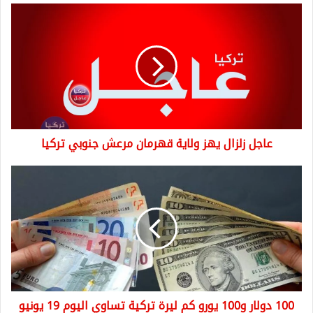
عاجل
زلزال
يهز
ولاية
قهرمان
مرعش
جنوبي
تركيا
عاجل زلزال يهز ولاية قهرمان مرعش جنوبي تركيا
100
دولار
و100
يورو
كم
ليرة
تركية
تساوي
اليوم
100 دولار و100 يورو كم ليرة تركية تساوي اليوم 19 يونيو
19