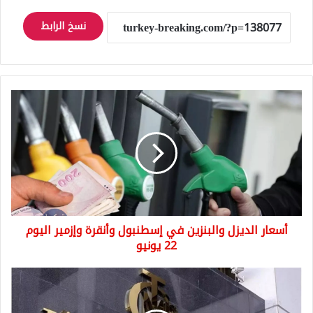
نسخ الرابط
أسعار
الديزل
والبنزين
في
إسطنبول
وأنقرة
وإزمير
اليوم
22
أسعار الديزل والبنزين في إسطنبول وأنقرة وإزمير اليوم
يونيو
22 يونيو
قرار
مرتقب
برفع