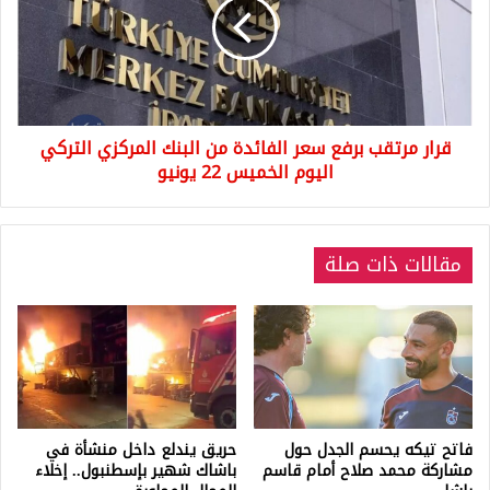
سعر
الفائدة
من
البنك
المركزي
التركي
قرار مرتقب برفع سعر الفائدة من البنك المركزي التركي
اليوم
الخميس
اليوم الخميس 22 يونيو
22
يونيو
مقالات ذات صلة
فاتح تيكه يحسم الجدل حول
حريق يندلع داخل منشأة في
مشاركة محمد صلاح أمام قاسم
باشاك شهير بإسطنبول.. إخلاء