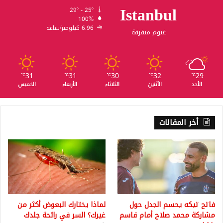
Istanbul
29º - 25º
100%
6.96 كيلومتر/ساعة
غيوم متفرقة
31
31
30
32
29
℃
℃
℃
℃
℃
الأحد
الأثنين
الثلاثاء
الأربعاء
الخميس
أخر المقالات
فاتح تيكه يحسم الجدل حول
لماذا يختارك البعوض أكثر من
مشاركة محمد صلاح أمام قاسم
غيرك؟ السر في رائحة جلدك