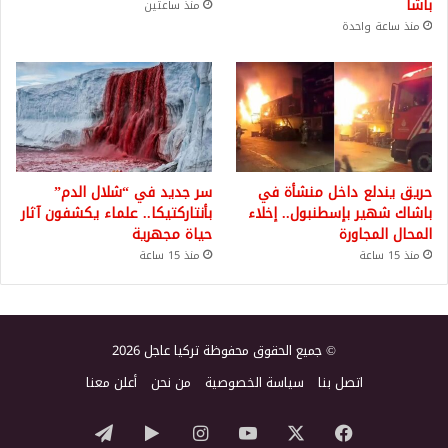
باشا
منذ ساعتين
منذ ساعة واحدة
حريق يندلع داخل منشأة في
سر جديد في “شلال الدم”
باشاك شهير بإسطنبول.. إخلاء
بأنتاركتيكا.. علماء يكشفون آثار
المحال المجاورة
حياة مجهرية
منذ 15 ساعة
منذ 15 ساعة
© جميع الحقوق محفوظة تركيا عاجل 2026
اتصل بنا
سياسة الخصوصية
من نحن
أعلن معنا
‫X
فيسبوك
‫YouTube
انستقرام
‏Google
تيلقرام