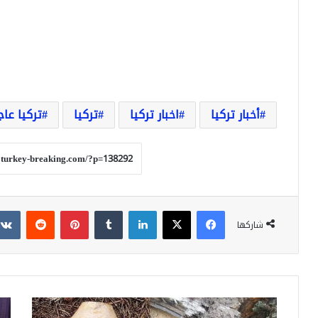
أخبار تركيا
اخبار تركيا
تركيا
تركيا عاج
فيسبوك
‫X
لينكدإن
بينتيريست
شاركها
في
فيد