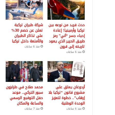
حدث فريد من نوعه بين
شركة طيران تركية
تركيا وأرمينيا! إعادة
تعلن عن خصم 30%
إحياء جسر “آني” رمز
على تذاكر الطيران
طريق الحرير الذي يعود
والأمتعة داخل تركيا
تاريخه إلى قرون
منذ 6 ساعات
منذ 6 ساعات
أردوغان يعلق على
محمد صلاح في طرابزون
مشروع قانون “تركيا بلا
سبور التركي.. موعد
إرهاب”.. خطوة لتعزيز
حفل التوقيع الرسمي
الوحدة الوطنية
والساعة والمكان
منذ 6 ساعات
منذ 7 ساعات