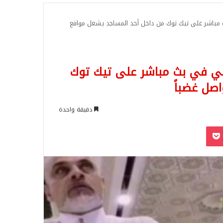
للبحث
 مباشر على تيك توك من داخل أحد المساجد يشعل مواقع
صلي في بث مباشر على تيك توك
صل غضباً
دقيقة واحدة
‫Pocket
Odnoklassn