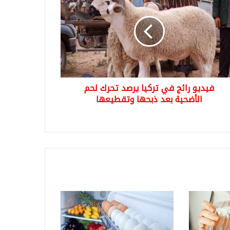
ا
د
ك
ضحية
فيديو رائج في تركيا يرصد تحرك لحم
ها
طيعها
الأضحية بعد ذبحها وتقطيعها