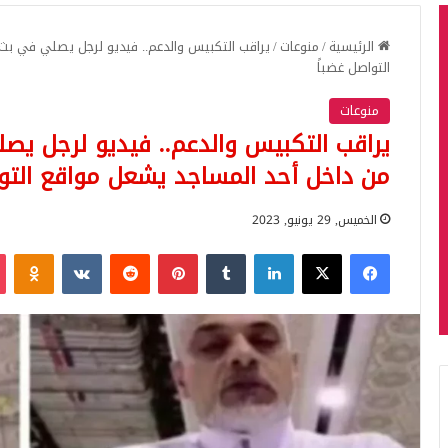
الرئيسية
/
منوعات
/
يراقب التكبيس والدعم.. فيديو لرجل يصلي في بث
التواصل غضباً
منوعات
يراقب التكبيس والدعم.. فيديو لرجل ي
من داخل أحد المساجد يشعل مواقع التوا
الخميس, 29 يونيو, 2023
فيسبوك
‫X
لينكدإن
بينتيريست
iki