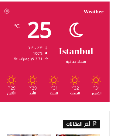
Weather
25
℃
Istanbul
31º - 23º
100%
3.71 كيلومتر/ساعة
سماء صافية
29
29
31
32
31
℃
℃
℃
℃
℃
الخميس
الجمعة
السبت
الأحد
الأثنين
أخر المقالات