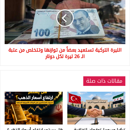
التركية
تستعيد
بعضاً
من
توازنها
وتتخلص
من
عتبة
الليرة التركية تستعيد بعضاً من توازنها وتتخلص من عتبة
الـ
26
الـ 26 ليرة لكل دولار
ليرة
لكل
دولار
مقالات ذات صلة