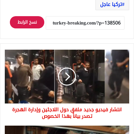
تركيا عاجل
نسخ الرابط
انتشار
فيديو
جديد
ملفق
حول
اللاجئين
وإدارة
الهجرة
تصدر
انتشار فيديو جديد ملفق حول اللاجئين وإدارة الهجرة
بياناً
بهذا
تصدر بياناً بهذا الخصوص
الخصوص
الليرة