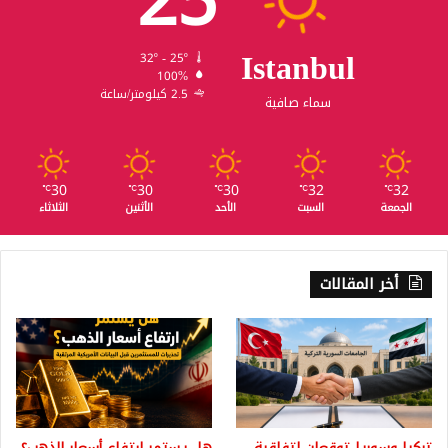
25
Istanbul
32º - 25º
100%
2.5 كيلومتر/ساعة
سماء صافية
30
30
30
32
32
℃
℃
℃
℃
℃
الجمعة
السبت
الأحد
الأثنين
الثلاثاء
أخر المقالات