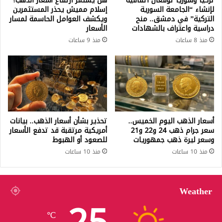
تركيا وسوريا توقعان اتفاقية
هل يستمر ارتفاع أسعار الذهب؟
لإنشاء “الجامعة السورية
إسلام مميش يحذر المستثمرين
التركية” في دمشق.. منح
ويكشف العوامل الحاسمة لمسار
دراسية واعتراف بالشهادات
الأسعار
منذ 8 ساعات
منذ 9 ساعات
أسعار الذهب اليوم الخميس..
تحذير بشأن أسعار الذهب.. بيانات
سعر جرام ذهب 24 و22 و21
أمريكية مرتقبة قد تدفع الأسعار
وسعر ليرة ذهب جمهوريات
للصعود أو الهبوط
منذ 10 ساعات
منذ 10 ساعات
Weather
℃