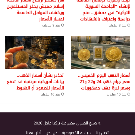
تركيا وسوريا توقعان اتفاقية
هل يستمر ارتفاع أسعار الذهب؟
لإنشاء “الجامعة السورية
إسلام مميش يحذر المستثمرين
التركية” في دمشق.. منح
ويكشف العوامل الحاسمة
دراسية واعتراف بالشهادات
لمسار الأسعار
منذ 8 ساعات
منذ 9 ساعات
أسعار الذهب اليوم الخميس..
تحذير بشأن أسعار الذهب..
سعر جرام ذهب 24 و22 و21
بيانات أمريكية مرتقبة قد تدفع
وسعر ليرة ذهب جمهوريات
الأسعار للصعود أو الهبوط
منذ 10 ساعات
منذ 10 ساعات
© جميع الحقوق محفوظة تركيا عاجل 2026
اتصل بنا
سياسة الخصوصية
من نحن
أعلن معنا