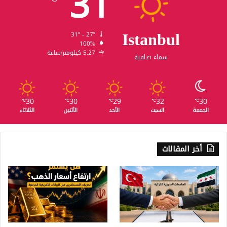
31
Istanbul
31º - 27º
100%
5.27 كيلومتر/ساعة
سماء صافية
30
30
29
32
30
℃
℃
℃
℃
℃
الجمعة
السبت
الأحد
الأثنين
الثلاثاء
أخر المقالات