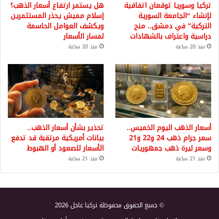
تركيا وسوريا توقعان اتفاقية
هل يستمر ارتفاع أسعار الذهب؟
لإنشاء “الجامعة السورية
إسلام مميش يحذر المستثمرين
التركية” في دمشق.. منح
ويكشف العوامل الحاسمة
دراسية واعتراف بالشهادات
لمسار الأسعار
منذ 20 ساعة
منذ 20 ساعة
أسعار الذهب اليوم الخميس..
تحذير بشأن أسعار الذهب..
سعر جرام ذهب 24 و22 و21
بيانات أمريكية مرتقبة قد تدفع
وسعر ليرة ذهب جمهوريات
الأسعار للصعود أو الهبوط
منذ 21 ساعة
منذ 21 ساعة
© جميع الحقوق محفوظة تركيا عاجل 2026