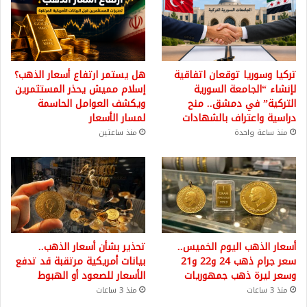
تركيا وسوريا توقعان اتفاقية
هل يستمر ارتفاع أسعار الذهب؟
لإنشاء “الجامعة السورية
إسلام مميش يحذر المستثمرين
التركية” في دمشق.. منح
ويكشف العوامل الحاسمة
دراسية واعتراف بالشهادات
لمسار الأسعار
منذ ساعة واحدة
منذ ساعتين
أسعار الذهب اليوم الخميس..
تحذير بشأن أسعار الذهب..
سعر جرام ذهب 24 و22 و21
بيانات أمريكية مرتقبة قد تدفع
وسعر ليرة ذهب جمهوريات
الأسعار للصعود أو الهبوط
منذ 3 ساعات
منذ 3 ساعات