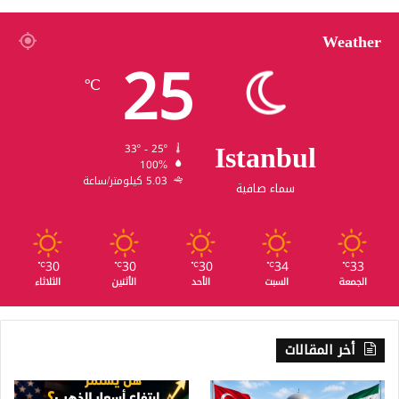
Weather
25
℃
Istanbul
33º - 25º
100%
5.03 كيلومتر/ساعة
سماء صافية
30
30
30
34
33
℃
℃
℃
℃
℃
الجمعة
السبت
الأحد
الأثنين
الثلاثاء
أخر المقالات