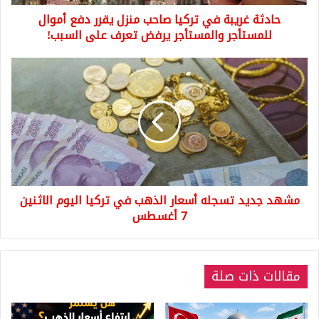
أموال
حادثة غريبة في تركيا صاحب منزل يقرر دفع أموال
للمستأجر
والمستأجر
للمستأجر والمستأجر يرفض تعرف على السبب!
يرفض
تعرف
مشهد
على
جديد
السبب!
تسجله
أسعار
الذهب
في
تركيا
اليوم
الاثنين
مشهد جديد تسجله أسعار الذهب في تركيا اليوم الاثنين
7
أغسطس
7 أغسطس
مقالات ذات صلة