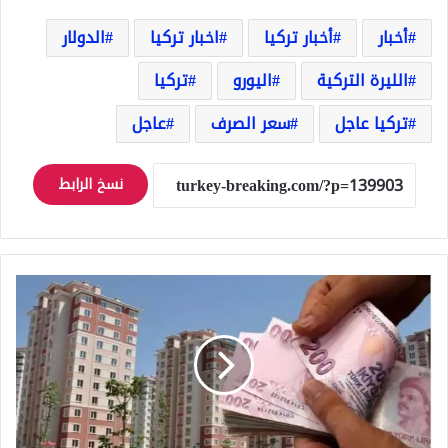
أخبار
أخبار تركيا
اخبار تركيا
الدولار
الليرة التركية
اليورو
تركيا
تركيا عاجل
سعر الصرف
عاجل
نسخ الرابط
حادثة
غريبة
في
تركيا
صاحب
منزل
يقرر
دفع