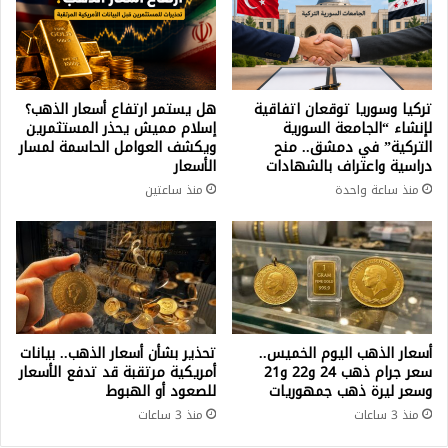
تركيا وسوريا توقعان اتفاقية
هل يستمر ارتفاع أسعار الذهب؟
لإنشاء “الجامعة السورية
إسلام مميش يحذر المستثمرين
التركية” في دمشق.. منح
ويكشف العوامل الحاسمة لمسار
دراسية واعتراف بالشهادات
الأسعار
منذ ساعة واحدة
منذ ساعتين
أسعار الذهب اليوم الخميس..
تحذير بشأن أسعار الذهب.. بيانات
سعر جرام ذهب 24 و22 و21
أمريكية مرتقبة قد تدفع الأسعار
وسعر ليرة ذهب جمهوريات
للصعود أو الهبوط
منذ 3 ساعات
منذ 3 ساعات