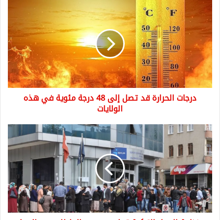
درجات
الحرارة
قد
تصل
إلى
48
درجة
مئوية
في
درجات الحرارة قد تصل إلى 48 درجة مئوية في هذه
هذه
الولايات
الولايات
منظمة
العمل
التركية
تعلن
عن
عدد
العاطلين
عن
العمل