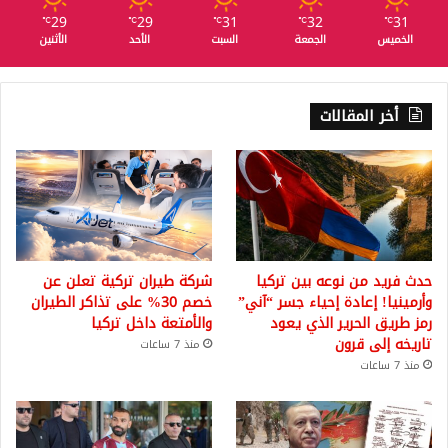
29
29
31
32
31
℃
℃
℃
℃
℃
الخميس
الجمعة
السبت
الأحد
الأثنين
أخر المقالات
حدث فريد من نوعه بين تركيا
شركة طيران تركية تعلن عن
وأرمينيا! إعادة إحياء جسر “آني”
خصم 30% على تذاكر الطيران
رمز طريق الحرير الذي يعود
والأمتعة داخل تركيا
تاريخه إلى قرون
منذ 7 ساعات
منذ 7 ساعات