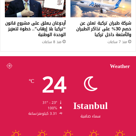
شركة طيران تركية تعلن عن
أردوغان يعلق على مشروع قانون
خصم 30% على تذاكر الطيران
“تركيا بلا إرهاب”.. خطوة لتعزيز
والأمتعة داخل تركيا
الوحدة الوطنية
منذ 7 ساعات
منذ 8 ساعات
Weather
24
℃
Istanbul
31º - 23º
100%
3.31 كيلومتر/ساعة
سماء صافية