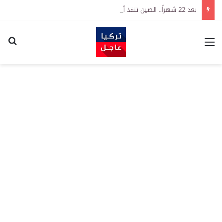
بعد 22 شهراً.. الصين تنفذ أقوى عملية شراء للذهب منذ أكتوبر 2023
القائمة
اكت