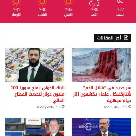
31
30
32
30
27
℃
℃
℃
℃
℃
السبت
الأحد
الأثنين
الثلاثاء
الأربعاء
أخر المقالات
سر جديد في “شلال الدم”
البنك الدولي يمنح سوريا 100
بأنتاركتيكا.. علماء يكشفون آثار
مليون دولار لتحديث القطاع
حياة مجهرية
المالي
منذ ساعة واحدة
منذ ساعة واحدة