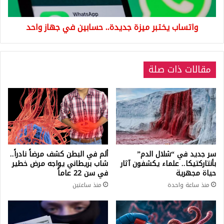
واحد
واتساب يختبر ميزة جديدة.. حسابين في جهاز واحد
مقالات ذات صلة
سر جديد في “شلال الدم”
ألم في البطن كشف مرضاً نادراً..
بأنتاركتيكا.. علماء يكشفون آثار
شاب بريطاني يواجه مرض خطير
حياة مجهرية
في سن 22 عاماً
منذ ساعة واحدة
منذ ساعتين