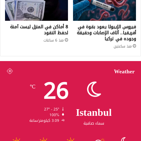
فيروس الإيبولا يعود بقوة في
8 أماكن في المنزل ليست آمنة
أفريقيا.. آلاف الإصابات وحقيقة
لحفظ النقود
وجوده في تركيا
منذ 6 ساعات
منذ ساعتين
Weather
26
℃
Istanbul
27º - 25º
100%
3.09 كيلومتر/ساعة
سماء صافية