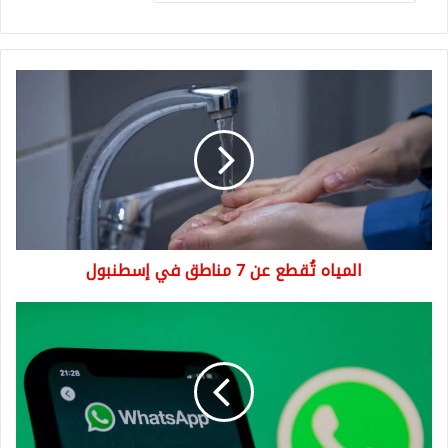
المياه
تُقطع
عن
7
مناطق
في
إسطنبول
المياه تُقطع عن 7 مناطق في إسطنبول
واتساب
يختبر
ميزة
جديدة..
حسابين
في
جهاز