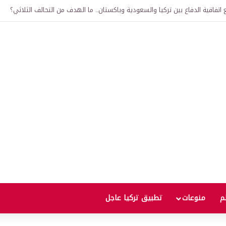
لى 12 ألف ليرة.. متى يحدث ذلك؟
لم
منوعات
تطبيق تركيا عاجل