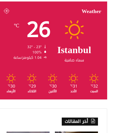
Weather
26
℃
Istanbul
32º - 23º
100%
1.04 كيلومتر/ساعة
سماء صافية
30
29
30
31
32
℃
℃
℃
℃
℃
السبت
الأحد
الأثنين
الثلاثاء
الأربعاء
أخر المقالات