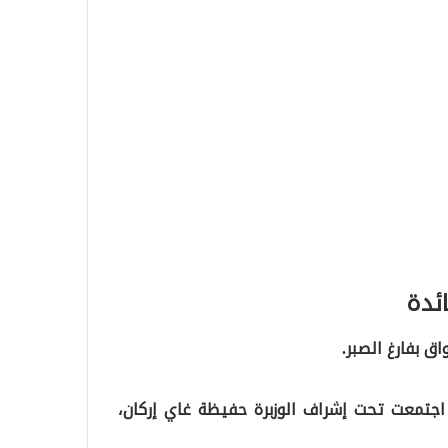
ئدة
ق بفارغ الصبر.
 اجتمعت تحت إشراف الوزبرة حفيظة غاي إركان،