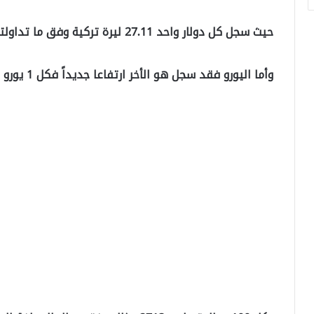
حيث سجل كل دولار واحد 27.11 ليرة تركية وفق ما تداولته البورصة اليوم.
وأما اليورو فقد سجل هو الأخر ارتفاعا جديداً فكل 1 يورو يساوي 29.45 ليرة تركية.