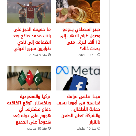
خبير اقتصادي يتوقع
ما حقيقة الحجز على
وصول غرام الذهب إلى
راتب محمد صلاح بعد
12 ألف ليرة.. متى
انضمامه إلى نادي
يحدث ذلك؟
طرابزون سبور التركي
منذ 9 ساعات
منذ 9 ساعات
ميتا تتلقى غرامة
تركيا والسعودية
قياسية في أوروبا بسبب
وباكستان توقع اتفاقية
حماية الأطفال..
دفاع مشترك.. أي
والشركة تعلن الطعن
هجوم على دولة يُعد
بالقرار
هجوماً على الجميع
منذ 10 ساعات
منذ 10 ساعات