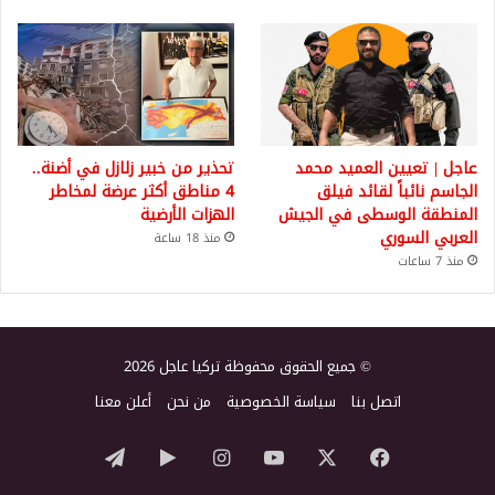
عاجل | تعيين العميد محمد
تحذير من خبير زلازل في أضنة..
الجاسم نائباً لقائد فيلق
4 مناطق أكثر عرضة لمخاطر
المنطقة الوسطى في الجيش
الهزات الأرضية
العربي السوري
منذ 18 ساعة
منذ 7 ساعات
© جميع الحقوق محفوظة تركيا عاجل 2026
اتصل بنا
سياسة الخصوصية
من نحن
أعلن معنا
‫X
فيسبوك
‫YouTube
انستقرام
‏Google
تيلقرام