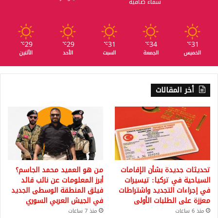
سماء صافية
29
29
31
34
31
℃
℃
℃
℃
℃
الخميس
الجمعة
السبت
الأحد
الأثنين
أخر المقالات
تحديثات جديدة بشأن الإقامات
من هو العميد محمد الجاسم؟
السياحية في تركيا: تيسيرات
أبرز المعلومات عن نائب قائد
في إجراءات التجديد واشتراطات
فيلق المنطقة الوسطى الجديد
معززة على الطلبات الأولى
في الجيش العربي السوري
منذ 6 ساعات
منذ 7 ساعات