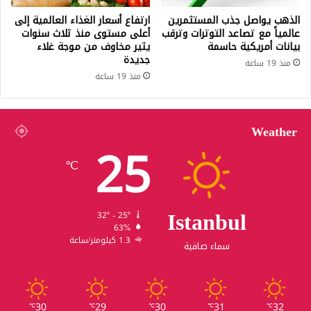
الذهب يواصل جذب المستثمرين
ارتفاع أسعار الغذاء العالمية إلى
عالمياً مع تصاعد التوترات وترقب
أعلى مستوى منذ ثلاث سنوات
بيانات أمريكية حاسمة
يثير مخاوف من موجة غلاء
جديدة
منذ 19 ساعة
منذ 19 ساعة
Weather
25
℃
Istanbul
32º - 25º
63%
1.3 كيلومتر/ساعة
سماء صافية
30
29
30
31
32
℃
℃
℃
℃
℃