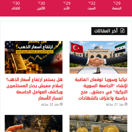
30
30
29
32
29
℃
℃
℃
℃
℃
الجمعة
السبت
الأحد
الأثنين
الثلاثاء
أخر المقالات
تركيا وسوريا توقعان اتفاقية
هل يستمر ارتفاع أسعار الذهب؟
لإنشاء “الجامعة السورية
إسلام مميش يحذر المستثمرين
التركية” في دمشق.. منح
ويكشف العوامل الحاسمة
دراسية واعتراف بالشهادات
لمسار الأسعار
منذ 21 ساعة
منذ 22 ساعة