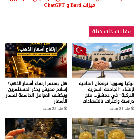
و
ميزات Bard و ChatGPT
ChatGPT
مقالات ذات صلة
تركيا وسوريا توقعان اتفاقية
هل يستمر ارتفاع أسعار الذهب؟
لإنشاء “الجامعة السورية
إسلام مميش يحذر المستثمرين
التركية” في دمشق.. منح
ويكشف العوامل الحاسمة لمسار
دراسية واعتراف بالشهادات
الأسعار
منذ 21 ساعة
منذ 22 ساعة