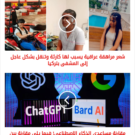
مراهقة
عراقية
يسبب
لها
كارثة
وتنقل
بشكل
عاجل
شعر مراهقة عراقية يسبب لها كارثة وتنقل بشكل عاجل
إلى
المشفى
إلى المشفى بتركيا
بتركيا
مقارنة
مساعدي
الذكاء
الاصطناعي!
فيما
يلي
مقارنة
بين
ميزات
مقارنة مساعدي الذكاء الاصطناعي! فيما يلي مقارنة بين
Bard