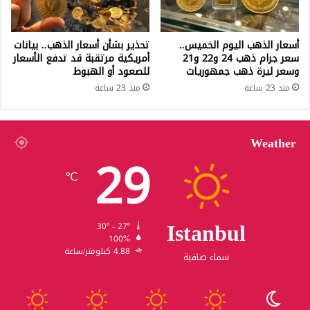
أسعار الذهب اليوم الخميس..
تحذير بشأن أسعار الذهب.. بيانات
سعر جرام ذهب 24 و22 و21
أمريكية مرتقبة قد تدفع الأسعار
وسعر ليرة ذهب جمهوريات
للصعود أو الهبوط
منذ 23 ساعة
منذ 23 ساعة
Weather
29
℃
Istanbul
30º - 27º
100%
4.88 كيلومتر/ساعة
سماء صافية