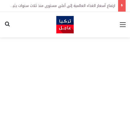
ارتفاع أسعار الغذاء العالمية إلى أعلى مستوى منذ ثلاث سنوات يثير مخاوف من موجة غلاء جديدة
القائمة
اكت